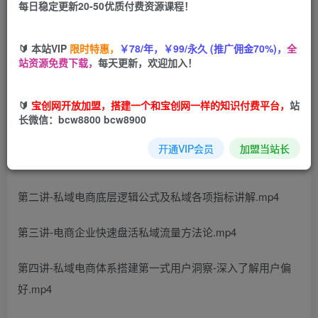
每日稳定更新20-50优质付费资源课程！
您当前未登录！建议登陆后购买，可保存购买订单
🔰 本站VIP
限时特惠，
￥78/年，￥99/永久 (推广佣金70%)，
全
站资源免费下载，
每天更新，欢迎加入！
课程目录
🔰
宝创网开放加盟，搭建一个和宝创网一样的知识付费平台，
站
长微信：bcw8800 bcw8900
前言-课程介绍.mp4
开通VIP会员
加盟当站长
第一讲-电商企业为什么要做私域.mp4
第二讲-私域电商底层逻辑公式及私域各项指标讲解.mp4
第三讲-电商企业快速盘活私域流量方法论.mp4
第四讲-私域电商体系搭建第一式用户洞察-深入了解用户偏
好.mp4