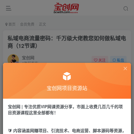
首页
会员免费
正文
私域电商流量密码：千万级大佬教您如何做私域电
商（12节课）
宝创网
关注
私信
4年前发布
48
13
付费资源
宝创网项目资源站
私域电商流量密码：千万级大佬教您如何做私域电商（12节课）
此内容为付费资源，请付费后查看
9.9
宝创网 | 专注优质VIP网课资源分享，市面上收费几百几千的项
19.9
宝币
宝币
目资源课程这里全部都有！
免费
免费
年卡会员
永久会员
🔰 内容涵盖网赚项目、引流技术、电商运营、脚本源码等资源，
立即购买