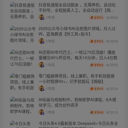
抖音极速版全自动掘金 ，无需养机、自动化
不封号，全程脱离人工，全自动运行【揭
秘】
2034
1年前
9.9
宝币
2025公众号小绿书AI治愈图片领域，月入过
W，蓝海赛道【附工具+指令】
2019
1年前
9.9
宝币
AI还原90年代巴士，一帧让70后泪崩！播放
量碾压90%怀旧号，每天10分钟，日入4位数
2015
1年前
9.9
宝币
零门槛躺挣项目，线上兼职，有手机就能做
一小时稳挣50+，识字就能玩【揭秘】
2014
1年前
9.9
宝币
AI绘画与视频制作，剪映即梦AI课程，8大模
块学习，成为创作高手
2012
1年前
9.9
宝币
今日头条4.0最新版本 Deepseek+今日头条全