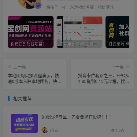
像孩子一样，永远相信希望，相信梦想
你还在到处找项目？还在当韭菜？我靠卖项目一个月收入5万+，曾经我也是个失败者。
开通宝创网VIP会员，尊享全站资源免费下载，享70%的推广提成！！【限时五折优惠】
上一篇
下一篇
本地团购实操流程演示，快
抖音卡位套路之王，PPC从
速0成本入驻本地团购，快速
1.65拖到0.13元过程，搜索
获取同城流量-价值498
第一操作思维
相关推荐
免费投稿专区，先看要求在投稿！！！
1年前
1.5W+