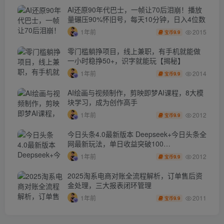
AI还原90年代巴士，一帧让70后泪崩！播放
量碾压90%怀旧号，每天10分钟，日入4位数
2015
1年前
9.9
宝币
零门槛躺挣项目，线上兼职，有手机就能做
一小时稳挣50+，识字就能玩【揭秘】
2014
1年前
9.9
宝币
AI绘画与视频制作，剪映即梦AI课程，8大模
块学习，成为创作高手
2012
1年前
9.9
宝币
今日头条4.0最新版本 Deepseek+今日头条全
网最新玩法，单日收益突破100…
2012
1年前
9.9
宝币
2025淘系电商对账全流程解析，订单售后资
金处理，三大报表闭环管理
2011
1年前
9.9
宝币