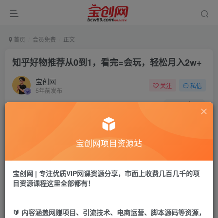
首页
会员免费
正文
知乎好物推荐从0到1，看完=会玩，轻松月入2w+
宝创网
关注
私信
5年前发布
65
15
付费资源
知乎好物推荐从0到1，看完=会玩，轻松月入2w+
宝创网项目资源站
此内容为付费资源，请付费后查看
9.9
19.9
宝币
宝币
宝创网 | 专注优质VIP网课资源分享，市面上收费几百几千的项
目资源课程这里全部都有！
免费
免费
年卡会员
永久会员
立即购买
🔰 内容涵盖网赚项目、引流技术、电商运营、脚本源码等资源，