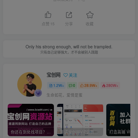
点赞
15
分享
收藏
Only his strong enough, will not be trampled.
只有自己足够强大，才不会被别人践踏
宝创网
关注
1.2W+
0
28.9W+
280W+
生命如花，爱情是蜜
你还在到处找项目？还在当韭菜？我靠卖项目一个月收入5万+，曾经我也是个失败者。
开通宝创网VIP会员，尊享全站资源免费下载，享70%的推广提成！！【限时五折优惠】