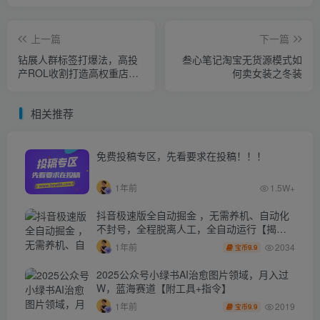
上一篇
下一篇
钻展人群标签打爆法，高投
叁心笔记淘宝无货源模式如
产ROL收割打造高权重店铺
何卖女装之冬装
(全程实操)
相关推荐
免费投稿专区，先看要求在投稿！！！
1年前
1.5W+
抖音极速版全自动掘金 ，无需养机、自动化
不封号，全程脱离人工，全自动运行【揭
秘】
2034
1年前
9.9
宝币
2025公众号小绿书AI治愈图片领域，月入过
W，蓝海赛道【附工具+指令】
2019
1年前
9.9
宝币