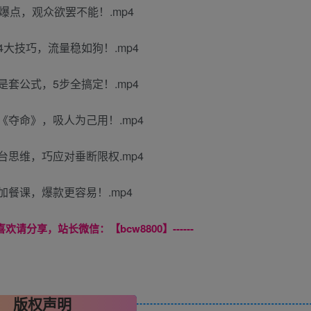
爆点，观众欲罢不能！.mp4
4大技巧，流量稳如狗！.mp4
是套公式，5步全搞定！.mp4
《夺命》，吸人为己用！.mp4
台思维，巧应对垂断限权.mp4
加餐课，爆款更容易！.mp4
喜欢请分享，站长微信：【bcw8800】------
版权声明