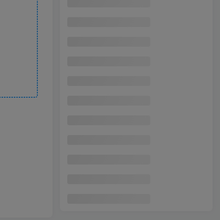
萌趣动画轻松制作，联动多款热门工具实操，手把手打造可爱胖橘猫趣味动画
5
抖音54W粉丝博主的影视剧台词混剪实战课，解锁抖音伙伴计划+精选独家收益，新手零门槛上手
6
抖音AI创作实操课，不是教你如何使用智能体而是教你如何利用智能体变现(更新5月)
7
2026全新同城直播特训营，门店可直接套用的落地方法，助力实体商家打通线上同城流量渠道
8
无限抖音注册100%不跳核对技术(听卡)，有需要自测，不保证百分百
9
同城实体直播线下实战课：3天高密度教学，1V1定制货盘话术快速实现同城爆店
10
2026 AI 创富新思维火箭班：某大佬3天私房课，一人公司实体获客商机洞察
11
快手风口项目，荧光计划托管，长期稳定，适合批量做
12
AI全自动挂机项目，电脑端轻松运行，稳定日入500+，零门槛上手
13
公众号流量主爆款贴图变现实战课，零基础AI一键出图，轻松日入100+稳定收益
14