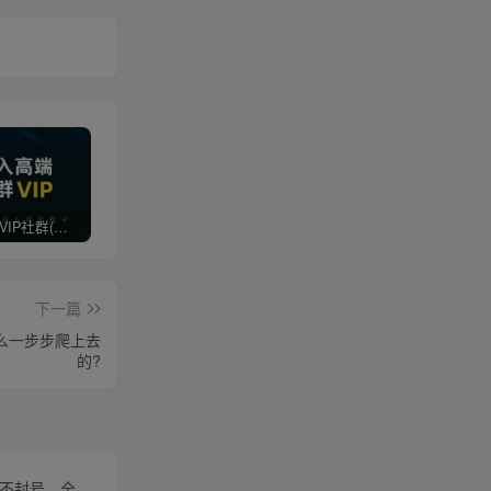
打造高端 VIP社群(社群仅对网站用户开放)
最新无水印课程资源 长期更新
免费投稿专区，先看要求在投稿！！！
下一篇
么一步步爬上去
的?
化不封号，全