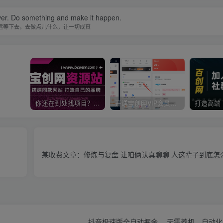
ever. Do something and make it happen.
远等下去，去做点儿什么，让一切成真
你还在到处找项目？还在当韭菜？我靠卖项目一个月收入5万+，曾经我也是个失败者。
开通宝创网VIP会员，尊享全站资源免费下载，享70%的推广提成！！【限时五折优惠】
某收费文章：修炼与复盘 让咱俩认真聊聊 人这辈子到底怎
抖音极速版全自动掘金 ，无需养机、自动