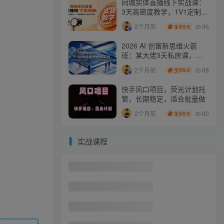
同城实体直播线下实战课：
3天高密度教学，1V1定制货
盘话术快速实现同城爆店
96
2个月前
9.9
宝币
2026 AI 创富新思维火箭
班：某大佬3天私房课，一
人公司实体获客商机洞察
88
2个月前
9.9
宝币
快手风口项目，荧光计划托
管，长期稳定，适合批量做
80
2个月前
9.9
宝币
实战课程
鹿鼎山系列内部课程(更新2026年5月)专注缠论教学，行情分析、学习答疑、机会提示、实操讲解
1
最新AI动态漫+网盘，AI赋能网盘拉新，几秒一条拉爆收益
2
国际版抖音拉新，剪映，醒图，豆包等多玩法教程，长期可做的项目，轻松日入四位数，深度揭秘玩法，干就完了
3
AIGC设计高阶研修课：精通多款主流创作工具，从出图建模到模型训练全面进阶
4