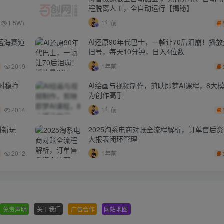
程脱离人工，全自动运行【揭秘】
1.5W+
1年前
蓝海赛道
AI还原90年代巴士，一帧让70后泪崩！播放
旧号，每天10分钟，日入4位数
2019
1年前
时稳挣
AI绘画与视频制作，剪映即梦AI课程，8大
为创作高手
2014
1年前
最新玩
2025淘系电商对账全流程解析，订单售后
大报表闭环管理
2012
1年前
免责声明
-
关于我们
-
广告合作
-
网站地图