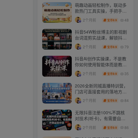
萌趣动画轻松制作，联动多
款热门工具实操，手把手打
造可爱胖橘猫趣味动画
48
2个月前
9.9
宝币
抖音54W粉丝博主的影视剧
台词混剪实战课，解锁抖音
伙伴计划+精选独家收益，
79
2个月前
9.9
宝币
新手零门槛上手
抖音AI创作实操课，不是教
你如何使用智能体而是教你
如何利用智能体变现(更新5
35
2个月前
9.9
宝币
月)
2026全新同城直播特训营，
门店可直接套用的落地方
法，助力实体商家打通线上
84
2个月前
9.9
宝币
同城流量渠道
无限抖音注册100%不跳核
对技术(听卡)，有需要自
测，不保证百分百
86
2个月前
9.9
宝币