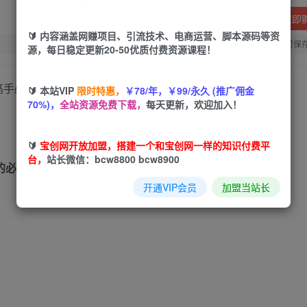
立即
🔰 内容涵盖网赚项目、引流技术、电商运营、脚本源码等资
您当前未登录！建议登陆后购买，可保
源，每日稳定更新20-50优质付费资源课程！
🔰 本站VIP
限时特惠，
￥78/年，￥99/永久 (推广佣金
70%)，
全站资源免费下载，
每天更新，欢迎加入！
🔰
宝创网开放加盟，搭建一个和宝创网一样的知识付费平
台，
站长微信：bcw8800 bcw8900
的必看的课程
开通VIP会员
加盟当站长