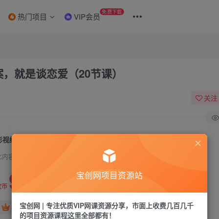
免费下载
热门项目
VIP会员
案，就是谈恋爱（20节课）
关注
影视综纪2.0·成为文案高手必修课：写文案，就是谈恋爱（20节课）
此内容为付费资源，请付费后查看
9.9
宝创网项目资源站
19.9
宝币
宝币
宝创网 | 专注优质VIP网课资源分享，市面上收费几百几千
免费
免费
年卡会员
永久会员
的项目资源课程这里全部都有！