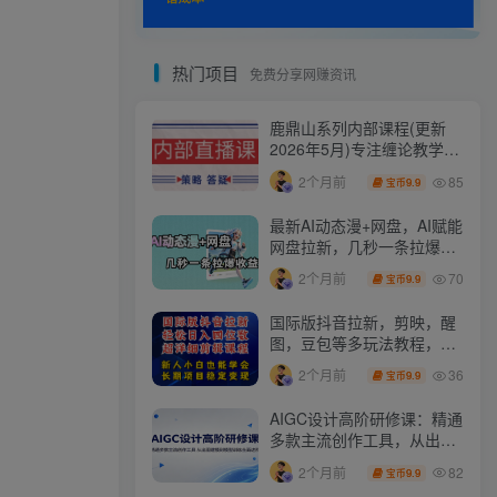
热门项目
免费分享网赚资讯
鹿鼎山系列内部课程(更新
2026年5月)专注缠论教学，
行情分析、学习答疑、机会
85
2个月前
9.9
宝币
提示、实操讲解
最新AI动态漫+网盘，AI赋能
网盘拉新，几秒一条拉爆收
益
70
2个月前
9.9
宝币
国际版抖音拉新，剪映，醒
图，豆包等多玩法教程，长
期可做的项目，轻松日入四
36
2个月前
9.9
宝币
位数，深度揭秘玩法，干就
完了
AIGC设计高阶研修课：精通
多款主流创作工具，从出图
建模到模型训练全面进阶
82
2个月前
9.9
宝币