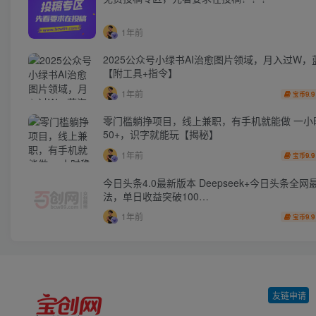
1年前
2025公众号小绿书AI治愈图片领域，月入过W，
【附工具+指令】
1年前
9.9
宝币
零门槛躺挣项目，线上兼职，有手机就能做 一小
50+，识字就能玩【揭秘】
1年前
9.9
宝币
今日头条4.0最新版本 Deepseek+今日头条全网
法，单日收益突破100…
1年前
9.9
宝币
友链申请
-