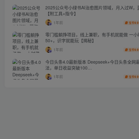
2025公众号小绿书AI治愈图片领域，月入过W，
【附工具+指令】
1年前
9.9
宝币
零门槛躺挣项目，线上兼职，有手机就能做 一小
50+，识字就能玩【揭秘】
1年前
9.9
宝币
今日头条4.0最新版本 Deepseek+今日头条全网
法，单日收益突破100…
1年前
9.9
宝币