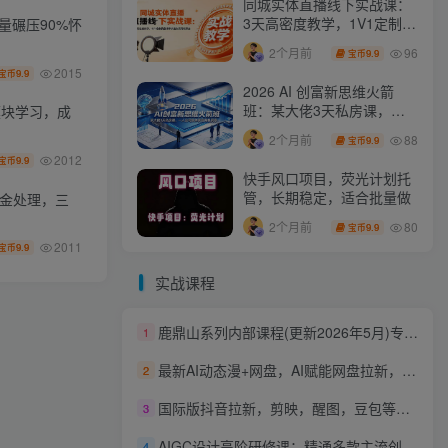
同城实体直播线下实战课：
3天高密度教学，1V1定制货
量碾压90%怀
盘话术快速实现同城爆店
96
2个月前
9.9
宝币
2015
9.9
宝币
2026 AI 创富新思维火箭
班：某大佬3天私房课，一
模块学习，成
人公司实体获客商机洞察
88
2个月前
9.9
宝币
2012
9.9
宝币
快手风口项目，荧光计划托
管，长期稳定，适合批量做
资金处理，三
80
2个月前
9.9
宝币
2011
9.9
宝币
实战课程
鹿鼎山系列内部课程(更新2026年5月)专注缠论教学，行情分析、学习答疑、机会提示、实操讲解
1
最新AI动态漫+网盘，AI赋能网盘拉新，几秒一条拉爆收益
2
国际版抖音拉新，剪映，醒图，豆包等多玩法教程，长期可做的项目，轻松日入四位数，深度揭秘玩法，干就完了
3
AIGC设计高阶研修课：精通多款主流创作工具，从出图建模到模型训练全面进阶
4