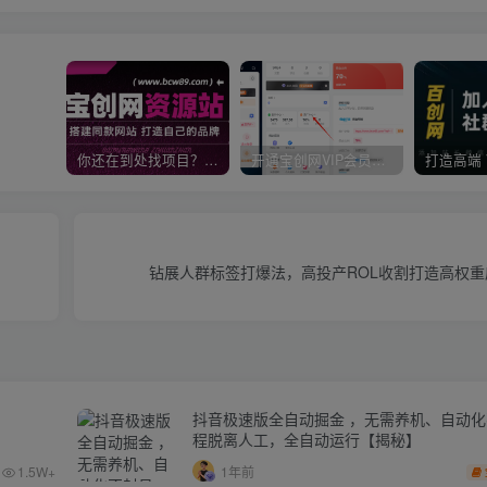
你还在到处找项目？还在当韭菜？我靠卖项目一个月收入5万+，曾经我也是个失败者。
开通宝创网VIP会员，尊享全站资源免费下载，享70%的推广提成！！【限时五折优惠】
钻展人群标签打爆法，高投产ROL收割打造高权重
抖音极速版全自动掘金 ，无需养机、自动
程脱离人工，全自动运行【揭秘】
1.5W+
1年前