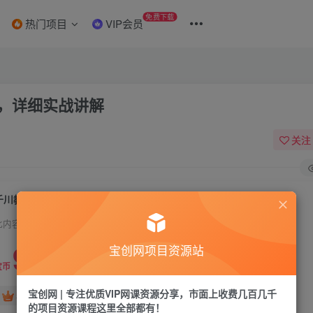
免费下载
热门项目
VIP会员
划，详细实战讲解
关注
千川教学，从0到1从搭建计划到优化计划，详细实战讲解
此内容为付费资源，请付费后查看
9.9
宝创网项目资源站
19.9
宝币
宝币
宝创网 | 专注优质VIP网课资源分享，市面上收费几百几千
免费
免费
年卡会员
永久会员
的项目资源课程这里全部都有！