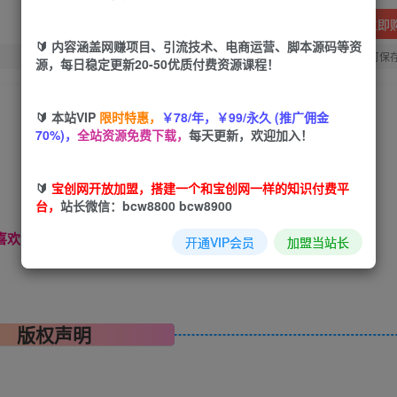
立即
🔰 内容涵盖网赚项目、引流技术、电商运营、脚本源码等资
您当前未登录！建议登陆后购买，可保
源，每日稳定更新20-50优质付费资源课程！
🔰 本站VIP
限时特惠，
￥78/年，￥99/永久 (推广佣金
70%)，
全站资源免费下载，
每天更新，欢迎加入！
🔰
宝创网开放加盟，搭建一个和宝创网一样的知识付费平
台，
站长微信：bcw8800 bcw8900
喜欢请分享，站长微信：【bcw8800】------
开通VIP会员
加盟当站长
版权声明