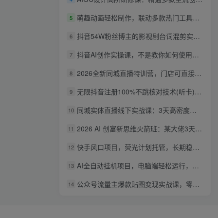
萌趣动画轻松制作，联动多款热门工具实操，手把手打造可爱胖橘猫趣味动画
5
抖音54W粉丝博主的影视剧台词混剪实战课，解锁抖音伙伴计划+精选独家收益，新手零门槛上手
6
抖音AI创作实操课，不是教你如何使用智能体而是教你如何利用智能体变现(更新5月)
7
2026全新同城直播特训营，门店可直接套用的落地方法，助力实体商家打通线上同城流量渠道
8
无限抖音注册100%不跳核对技术(听卡)，有需要自测，不保证百分百
9
同城实体直播线下实战课：3天高密度教学，1V1定制货盘话术快速实现同城爆店
10
2026 AI 创富新思维火箭班：某大佬3天私房课，一人公司实体获客商机洞察
11
快手风口项目，荧光计划托管，长期稳定，适合批量做
12
AI全自动挂机项目，电脑端轻松运行，稳定日入500+，零门槛上手
13
公众号流量主爆款贴图变现实战课，零基础AI一键出图，轻松日入100+稳定收益
14