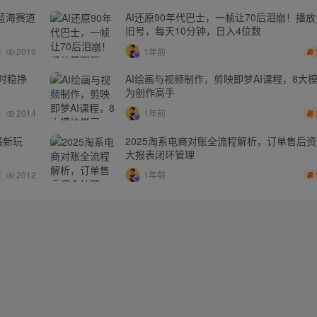
蓝海赛道
AI还原90年代巴士，一帧让70后泪崩！播放
旧号，每天10分钟，日入4位数
2019
1年前
时稳挣
AI绘画与视频制作，剪映即梦AI课程，8大
为创作高手
2014
1年前
最新玩
2025淘系电商对账全流程解析，订单售后
大报表闭环管理
2012
1年前