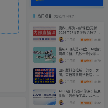
热门项目
免费分享网赚资讯
鹿鼎山系列内部课程(更新
2026年5月)专注缠论教学，
行情分析、学习答疑、机会
85
2个月前
9.9
宝币
提示、实操讲解
最新AI动态漫+网盘，AI赋能
网盘拉新，几秒一条拉爆收
益
70
2个月前
9.9
宝币
国际版抖音拉新，剪映，醒
图，豆包等多玩法教程，长
期可做的项目，轻松日入四
36
2个月前
9.9
宝币
位数，深度揭秘玩法，干就
完了
AIGC设计高阶研修课：精通
多款主流创作工具，从出图
建模到模型训练全面进阶
82
2个月前
9.9
宝币