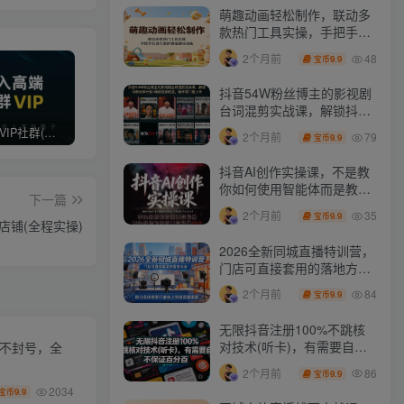
萌趣动画轻松制作，联动多
款热门工具实操，手把手打
造可爱胖橘猫趣味动画
48
2个月前
9.9
宝币
抖音54W粉丝博主的影视剧
台词混剪实战课，解锁抖音
伙伴计划+精选独家收益，
打造高端 VIP社群(社群仅对网站用户开放)
最新无水印课程资源 长期更新
免费投稿专区，先看要求在投稿！！！
79
2个月前
9.9
宝币
新手零门槛上手
抖音AI创作实操课，不是教
你如何使用智能体而是教你
下一篇
如何利用智能体变现(更新5
35
2个月前
9.9
宝币
月)
店铺(全程实操)
2026全新同城直播特训营，
门店可直接套用的落地方
法，助力实体商家打通线上
84
2个月前
9.9
宝币
同城流量渠道
无限抖音注册100%不跳核
对技术(听卡)，有需要自
化不封号，全
测，不保证百分百
86
2个月前
9.9
宝币
2034
9.9
宝币