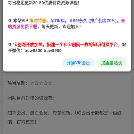
每日稳定更新20-50优质付费资源课程！
您当前未登录！建议登陆后购买，可保存购买订单
🔰 本站VIP
限时特惠，
￥78/年，￥99/永久 (推广佣金70%)，
全
站资源免费下载，
每天更新，欢迎加入！
项目名称：小说推文拉新
🔰
宝创网开放加盟，搭建一个和宝创网一样的知识付费平台，
站
长微信：bcw8800 bcw8900
操盘难度：☆
开通VIP会员
加盟当站长
变现评估：☆☆☆
项目复制：☆☆☆☆☆
团队目前对接的资源有：
知乎会员、最右会员、夸克拉新、UC会员全部都是一级终
端，官方直签！