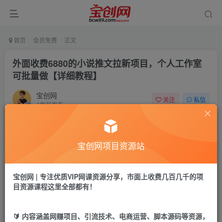
首页
会员免费
正文
外面收费6880的小说推文拉新项目，个人工作室
可批量做【详细教程】
宝创网
关注
私信
4年前发布
34
7
付费资源
宝创网项目资源站
外面收费6880的小说推文拉新项目，个人工作室可批量做【详细教程】
此内容为付费资源，请付费后查看
9.9
宝创网 | 专注优质VIP网课资源分享，市面上收费几百几千的项
19.9
宝币
宝币
目资源课程这里全部都有！
免费
免费
年卡会员
永久会员
🔰 内容涵盖网赚项目、引流技术、电商运营、脚本源码等资源，
立即购买