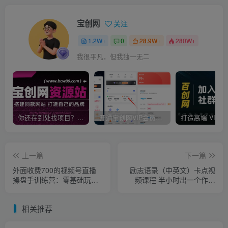
宝创网
关注
1.2W+
0
28.9W+
280W+
我很平凡，但我独一无二
你还在到处找项目？还在当韭菜？我靠卖项目一个月收入5万+，曾经我也是个失败者。
开通宝创网VIP会员，尊享全站资源免费下载，享70%的推广提成！！【限时五折优惠】
上一篇
下一篇
外面收费700的视频号直播
励志语录（中英文）卡点视
操盘手训练营：零基础玩转
频课程 半小时出一个作品
视频号（10节课）
【无水印教程+10万素材】
相关推荐