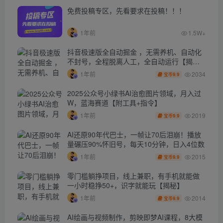
免费投稿专区，先看要求在投稿！！！
1年前
1.5W+
抖音极速版全自动掘金 ，无需养机、自动化
不封号，全程脱离人工，全自动运行【揭
秘】
2034
1年前
9.9
宝币
2025公众号小绿书AI治愈图片领域，月入过
W，蓝海赛道【附工具+指令】
2019
1年前
9.9
宝币
AI还原90年代巴士，一帧让70后泪崩！播放
量碾压90%怀旧号，每天10分钟，日入4位数
2015
1年前
9.9
宝币
零门槛躺挣项目，线上兼职，有手机就能做
一小时稳挣50+，识字就能玩【揭秘】
2014
1年前
9.9
宝币
AI绘画与视频制作，剪映即梦AI课程，8大模