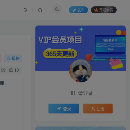
发布
开通会员
私信
109
13
懂
Hi！请登录
登录
注册