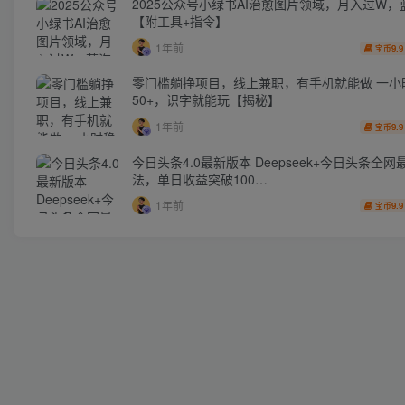
2025公众号小绿书AI治愈图片领域，月入过W，
【附工具+指令】
1年前
9.9
宝币
零门槛躺挣项目，线上兼职，有手机就能做 一小
50+，识字就能玩【揭秘】
1年前
9.9
宝币
今日头条4.0最新版本 Deepseek+今日头条全网
法，单日收益突破100…
1年前
9.9
宝币