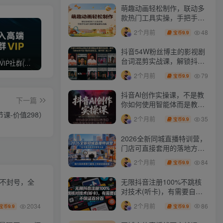
萌趣动画轻松制作，联动多
款热门工具实操，手把手打
造可爱胖橘猫趣味动画
48
2个月前
9.9
宝币
抖音54W粉丝博主的影视剧
台词混剪实战课，解锁抖音
打造高端 VIP社群(社群仅对网站用户开放)
最新无水印课程资源 长期更新
免费投稿专区，先看要求在投稿！！！
伙伴计划+精选独家收益，
79
2个月前
9.9
宝币
新手零门槛上手
抖音AI创作实操课，不是教
下一篇
你如何使用智能体而是教你
如何利用智能体变现(更新5
课-价值298）
35
2个月前
9.9
宝币
月)
2026全新同城直播特训营，
门店可直接套用的落地方
法，助力实体商家打通线上
84
2个月前
9.9
宝币
同城流量渠道
无限抖音注册100%不跳核
化不封号，全
对技术(听卡)，有需要自
测，不保证百分百
86
2个月前
2034
9.9
9.9
宝币
宝币