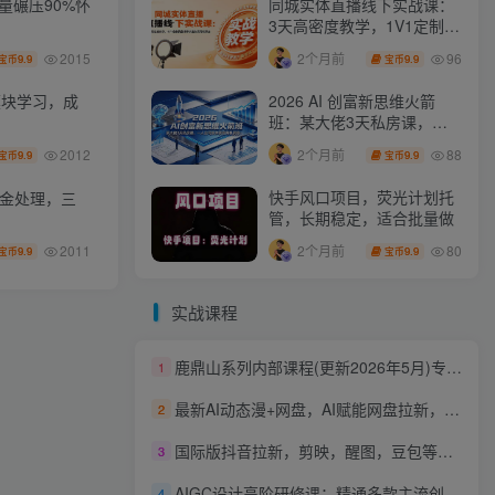
同城实体直播线下实战课：
量碾压90%怀
3天高密度教学，1V1定制货
盘话术快速实现同城爆店
96
2个月前
2015
9.9
9.9
宝币
宝币
2026 AI 创富新思维火箭
模块学习，成
班：某大佬3天私房课，一
人公司实体获客商机洞察
88
2个月前
2012
9.9
9.9
宝币
宝币
快手风口项目，荧光计划托
资金处理，三
管，长期稳定，适合批量做
80
2个月前
2011
9.9
9.9
宝币
宝币
实战课程
鹿鼎山系列内部课程(更新2026年5月)专注缠论教学，行情分析、学习答疑、机会提示、实操讲解
1
最新AI动态漫+网盘，AI赋能网盘拉新，几秒一条拉爆收益
2
国际版抖音拉新，剪映，醒图，豆包等多玩法教程，长期可做的项目，轻松日入四位数，深度揭秘玩法，干就完了
3
AIGC设计高阶研修课：精通多款主流创作工具，从出图建模到模型训练全面进阶
4