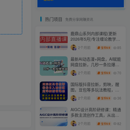
热门项目
免费分享网赚资讯
鹿鼎山系列内部课程(更新
2026年5月)专注缠论教学，
行情分析、学习答疑、机会
85
2个月前
9.9
宝币
提示、实操讲解
最新AI动态漫+网盘，AI赋能
网盘拉新，几秒一条拉爆收
益
70
2个月前
9.9
宝币
国际版抖音拉新，剪映，醒
图，豆包等多玩法教程，长
期可做的项目，轻松日入四
36
2个月前
9.9
宝币
位数，深度揭秘玩法，干就
完了
AIGC设计高阶研修课：精通
多款主流创作工具，从出图
建模到模型训练全面进阶
82
2个月前
9.9
宝币