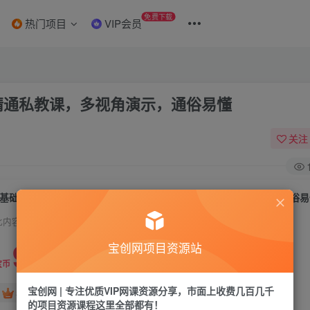
免费下载
热门项目
VIP会员
精通私教课，多视角演示，通俗易懂
关注
0基础新手玩转炫酷技术流拍摄：入门到精通私教课，多视角演示，通俗易
此内容为付费资源，请付费后查看
9.9
宝创网项目资源站
19.9
宝币
宝币
宝创网 | 专注优质VIP网课资源分享，市面上收费几百几千
免费
免费
年卡会员
永久会员
的项目资源课程这里全部都有！