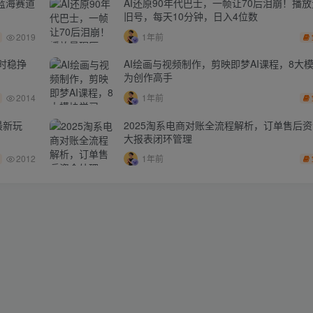
蓝海赛道
AI还原90年代巴士，一帧让70后泪崩！播放
旧号，每天10分钟，日入4位数
2019
1年前
时稳挣
AI绘画与视频制作，剪映即梦AI课程，8大
为创作高手
2014
1年前
最新玩
2025淘系电商对账全流程解析，订单售后
大报表闭环管理
2012
1年前