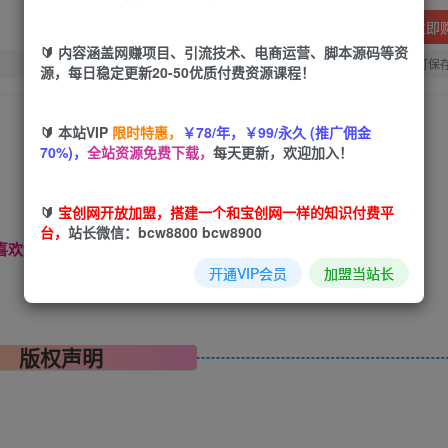
立即
🔰 内容涵盖网赚项目、引流技术、电商运营、脚本源码等资
您当前未登录！建议登陆后购买，可保
源，每日稳定更新20-50优质付费资源课程！
🔰 本站VIP
限时特惠，
￥78/年，￥99/永久 (推广佣金
70%)，
全站资源免费下载，
每天更新，欢迎加入！
🔰
宝创网开放加盟，搭建一个和宝创网一样的知识付费平
台，
站长微信：bcw8800 bcw8900
喜欢请分享，站长微信：【bcw8800】------
开通VIP会员
加盟当站长
版权声明