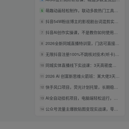
萌趣动画轻松制作，联动多款热门工具实操，手把手打造可爱胖橘猫趣味动画
5
抖音54W粉丝博主的影视剧台词混剪实战课，解锁抖音伙伴计划+精选独家收益，新手零门槛上手
6
抖音AI创作实操课，不是教你如何使用智能体而是教你如何利用智能体变现(更新5月)
7
2026全新同城直播特训营，门店可直接套用的落地方法，助力实体商家打通线上同城流量渠道
8
无限抖音注册100%不跳核对技术(听卡)，有需要自测，不保证百分百
9
同城实体直播线下实战课：3天高密度教学，1V1定制货盘话术快速实现同城爆店
10
2026 AI 创富新思维火箭班：某大佬3天私房课，一人公司实体获客商机洞察
11
快手风口项目，荧光计划托管，长期稳定，适合批量做
12
AI全自动挂机项目，电脑端轻松运行，稳定日入500+，零门槛上手
13
公众号流量主爆款贴图变现实战课，零基础AI一键出图，轻松日入100+稳定收益
14