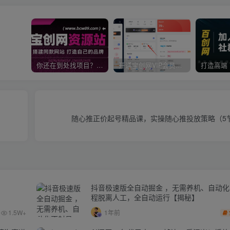
你还在到处找项目？还在当韭菜？我靠卖项目一个月收入5万+，曾经我也是个失败者。
开通宝创网VIP会员，尊享全站资源免费下载，享70%的推广提成！！【限时五折优惠】
随心推正价起号精品课，实操随心推投放策略（5节
抖音极速版全自动掘金 ，无需养机、自动
程脱离人工，全自动运行【揭秘】
1.5W+
1年前