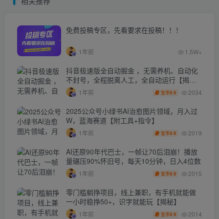
相关推荐
免费投稿专区，先看要求在投稿！！！
1年前
1.5W+
抖音极速版全自动掘金 ，无需养机、自动化
不封号，全程脱离人工，全自动运行【揭
秘】
2034
1年前
9.9
宝币
2025公众号小绿书AI治愈图片领域，月入过
W，蓝海赛道【附工具+指令】
2019
1年前
9.9
宝币
AI还原90年代巴士，一帧让70后泪崩！播放
量碾压90%怀旧号，每天10分钟，日入4位数
2015
1年前
9.9
宝币
零门槛躺挣项目，线上兼职，有手机就能做
一小时稳挣50+，识字就能玩【揭秘】
2014
1年前
9.9
宝币