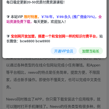
每日稳定更新20-50优质付费资源课程！
您当前未登录！建议登陆后购买，可保存购买订单
🔰 本站VIP
限时特惠，
￥78/年，￥99/永久 (推广佣金70%)，
全
站资源免费下载，
每天更新，欢迎加入！
如何通过小型众包网站Neevo赚钱，Neevo的注册方法，任
🔰
宝创网开放加盟，搭建一个和宝创网一样的知识付费平台，
站
务类型简介｜正规兼职平台，无需经验，业余时间赚钱，提
长微信：bcw8800 bcw8900
款方便，操作简单，不限国家地区
开通VIP会员
加盟当站长
如果你想利用自己的空闲时间，赚取一笔工作外收入，就可
以通过各种类型的在线众包网站完成小任务赚钱。和Appen
等平台相比，neevo的特点是任务简单，提款方便，不限国
家，适合新手操作。即使你不懂英文，也可以完成中文类任
务。
Neevo同时推出了APP，你只需下载安装这个应用程序，就
可以随时打开手机赚钱了。Neevo的任务类型有很多种，例