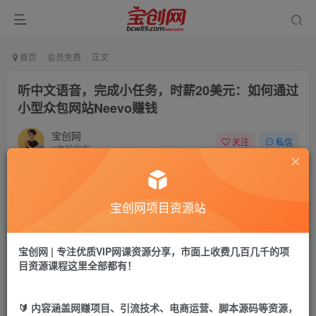
首页
会员免费
正文
听中文语音，完成小任务，时薪20美元：如何通过
小型众包网站Neevo赚钱
宝创网
关注
私信
4年前发布
54
6
付费资源
宝创网项目资源站
听中文语音，完成小任务，时薪20美元：如何通过小型众包网站Neevo赚钱
此内容为付费资源，请付费后查看
9.9
宝创网 | 专注优质VIP网课资源分享，市面上收费几百几千的项
19.9
宝币
宝币
目资源课程这里全部都有！
免费
免费
年卡会员
永久会员
🔰 内容涵盖网赚项目、引流技术、电商运营、脚本源码等资源，
立即购买