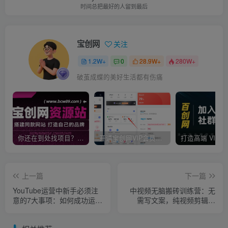
时间总把最好的人留到最后
宝创网
关注
1.2W+
0
28.9W+
280W+
破茧成蝶的美好生活都有伤痛
你还在到处找项目？还在当韭菜？我靠卖项目一个月收入5万+，曾经我也是个失败者。
开通宝创网VIP会员，尊享全站资源免费下载，享70%的推广提成！！【限时五折优惠】
上一篇
下一篇
YouTube运营中新手必须注
中视频无脑搬砖训练营：无
意的7大事项：如何成功运营
需写文案，纯视频剪辑搬
一个Youtube频道
运，就能获取收益