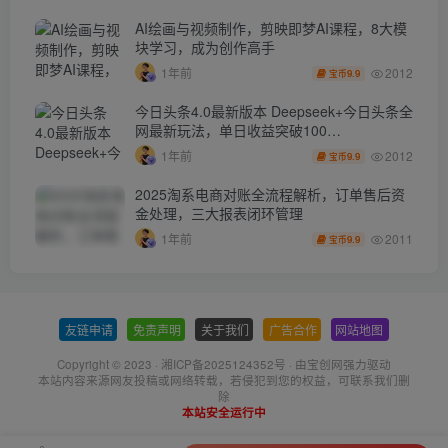
AI绘画与视频制作，剪映即梦AI课程，8大模
块学习，成为创作高手
2012
1年前
9.9
宝币
今日头条4.0最新版本 Deepseek+今日头条全
网最新玩法，单日收益突破100…
2012
1年前
9.9
宝币
2025淘系电商对账全流程解析，订单售后资
金处理，三大报表闭环管理
2011
1年前
9.9
宝币
友链申请
-
免责声明
-
关于我们
-
广告合作
-
网站地图
Copyright © 2023 ·
湘ICP备2025124352号
· 由
宝创网
强力驱动
本站内容来源网友投稿或网络转载，若侵犯到您的权益，可联系我们删
除
本站安全运行中