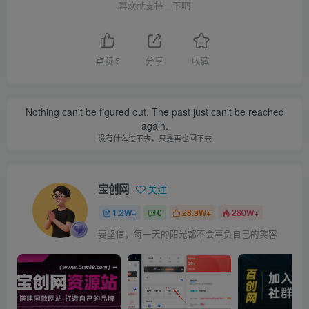
喜欢就支持一下吧
点赞
5
分享
收藏
Nothing can't be figured out. The past just can't be reached
again.
没有什么过不去，只是再也回不去
宝创网
关注
1.2W+
0
28.9W+
280W+
要坚信，每一天的阳光都不会辜负自己的笑容