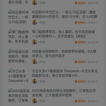
2019
1年前
9.9
宝币
AI还原90年代巴士，一帧让70后泪崩！播放
量碾压90%怀旧号，每天10分钟，日入4位数
2015
1年前
9.9
宝币
零门槛躺挣项目，线上兼职，有手机就能做
一小时稳挣50+，识字就能玩【揭秘】
2014
1年前
9.9
宝币
AI绘画与视频制作，剪映即梦AI课程，8大模
块学习，成为创作高手
2012
1年前
9.9
宝币
今日头条4.0最新版本 Deepseek+今日头条全
网最新玩法，单日收益突破100…
2012
1年前
9.9
宝币
2025淘系电商对账全流程解析，订单售后资
金处理，三大报表闭环管理
2011
1年前
9.9
宝币