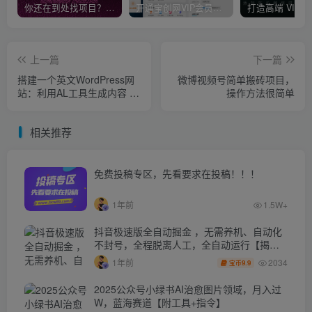
你还在到处找项目？还在当韭菜？我靠卖项目一个月收入5万+，曾经我也是个失败者。
开通宝创网VIP会员，尊享全站资源免费下载，享70%的推广提成！！【限时五折优惠】
上一篇
下一篇
搭建一个英文WordPress网
微博视频号简单搬砖项目，
站：利用AL工具生成内容 投
操作方法很简单
放Adsense广告赚钱美元
相关推荐
免费投稿专区，先看要求在投稿！！！
1年前
1.5W+
抖音极速版全自动掘金 ，无需养机、自动化
不封号，全程脱离人工，全自动运行【揭
秘】
2034
1年前
9.9
宝币
2025公众号小绿书AI治愈图片领域，月入过
W，蓝海赛道【附工具+指令】