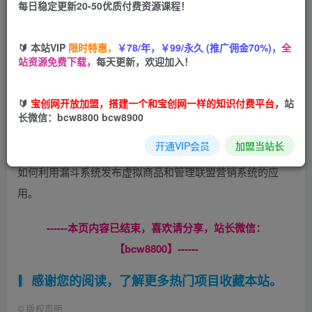
每日稳定更新20-50优质付费资源课程！
您当前未登录！建议登陆后购买，可保存购买订单
🔰 本站VIP
限时特惠，
￥78/年，￥99/永久 (推广佣金70%)，
全
站资源免费下载，
每天更新，欢迎加入！
如果你正在从事互联网营销工作，就会听说过Clickfunnels、
🔰
宝创网开放加盟，搭建一个和宝创网一样的知识付费平台，
站
Kajabi，以及Systeme.io等一站式服务平台。在今天的节目
长微信：bcw8800 bcw8900
里，我主要为大家介绍性价比最高的Systeme.io网站，以及
开通VIP会员
加盟当站长
类似的Clickfunnels、Kajabi平台，并进行对比和评测。以及
如何利用漏斗系统发布虚拟商品和管理联盟营销系统的应
用。
------本页内容已结束，喜欢请分享，站长微信：
【bcw8800】------
感谢您的阅读，了解更多热门项目收藏本站。
©
版权声明