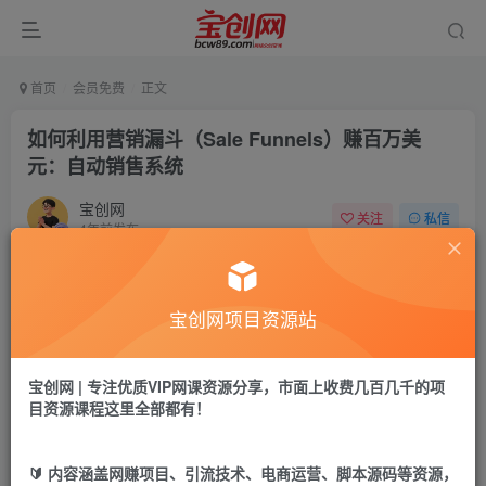
首页
会员免费
正文
如何利用营销漏斗（Sale Funnels）赚百万美
元：自动销售系统
宝创网
关注
私信
4年前发布
42
5
付费资源
宝创网项目资源站
如何利用营销漏斗（Sale Funnels）赚百万美元：自动销售系统
此内容为付费资源，请付费后查看
9.9
宝创网 | 专注优质VIP网课资源分享，市面上收费几百几千的项
19.9
宝币
宝币
目资源课程这里全部都有！
免费
免费
年卡会员
永久会员
🔰 内容涵盖网赚项目、引流技术、电商运营、脚本源码等资源，
立即购买