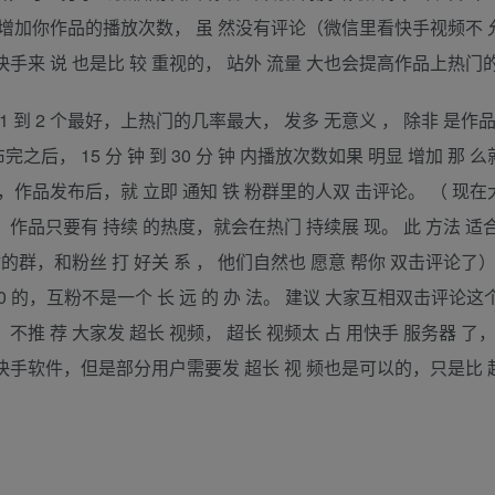
会增加你作品的播放次数， 虽 然没有评论（微信里看快手视频不 
 于快手来 说 也是比 较 重视的， 站外 流量 大也会提高作品上热门
品 1 到 2 个最好，上热门的几率最大， 发多 无意义 ， 除非 是作品
后， 15 分 钟 到 30 分 钟 内播放次数如果 明显 增加 那 么
群，作品发布后，就 立即 通知 铁 粉群里的人双 击评论。 （ 现
作品只要有 持续 的热度，就会在热门 持续展 现。 此 方法 适
群，和粉丝 打 好关 系 ， 他们自然也 愿意 帮你 双击评论了）
00 的，互粉不是一个 长 远 的 办 法。 建议 大家互相双击评论这个
不推 荐 大家发 超长 视频， 超长 视频太 占 用快手 服务器 了
量快手软件，但是部分用户需要发 超长 视 频也是可以的，只是比 