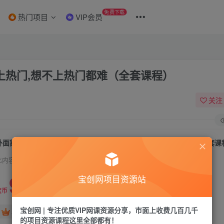
免费下载
热门项目
VIP会员
速上热门,想不上热门都难（全套课程）
关注
外面割880的《2022快手起号秘籍》快速上热门,想不上热门都难（全套课
此内容为付费资源，请付费后查看
9.9
宝创网项目资源站
19.9
宝币
宝币
宝创网 | 专注优质VIP网课资源分享，市面上收费几百几千
免费
免费
年卡会员
永久会员
的项目资源课程这里全部都有！