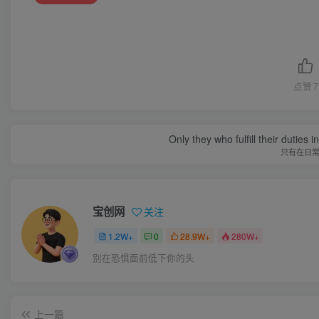
点赞
7
Only they who fulfill their duties 
只有在日
宝创网
关注
1.2W+
0
28.9W+
280W+
别在恐惧面前低下你的头
上一篇