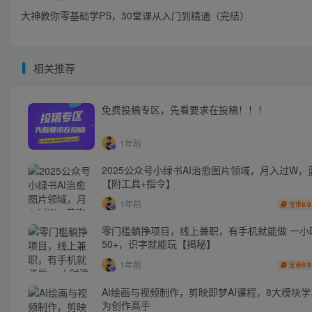
大神教你零基础学PS，30堂课从入门到精通（完结）
相关推荐
免费投稿专区，先看要求在投稿！！！
1年前
2025公众号小绿书AI治愈图片领域，月入过W，
【附工具+指令】
1年前
9.9
宝币
零门槛躺挣项目，线上兼职，有手机就能做 一小
50+，识字就能玩【揭秘】
1年前
9.9
宝币
AI绘画与视频制作，剪映即梦AI课程，8大模块
为创作高手