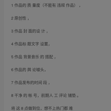
1 作品的 质 量度（不能有 违规 作品） ，
2 原创性 ，
3 作品 封 面的设 计 ，
4 作品标 题文字 设置，
5 作品 背景音乐 的 搭配 ，
6 作品的 舆 论噱头，
7 作品发布的时间 段 ，
8 干净 的 帐 号，前期人 工 评论 铺垫 。
将 这 8 点做到位，想不上热门都 难