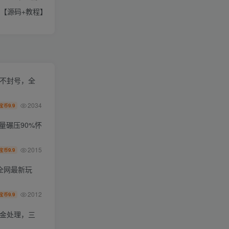
＋【源码+教程】
化不封号，全
2034
9.9
宝币
量碾压90%怀
2015
9.9
宝币
条全网最新玩
2012
9.9
宝币
资金处理，三