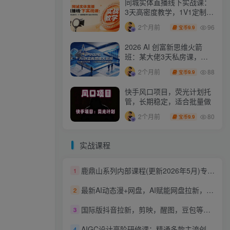
同城实体直播线下实战课：
3天高密度教学，1V1定制货
盘话术快速实现同城爆店
96
2个月前
9.9
宝币
2026 AI 创富新思维火箭
班：某大佬3天私房课，一
人公司实体获客商机洞察
88
2个月前
9.9
宝币
快手风口项目，荧光计划托
管，长期稳定，适合批量做
80
2个月前
9.9
宝币
实战课程
鹿鼎山系列内部课程(更新2026年5月)专注缠论教学，行情分析、学习答疑、机会提示、实操讲解
1
最新AI动态漫+网盘，AI赋能网盘拉新，几秒一条拉爆收益
2
国际版抖音拉新，剪映，醒图，豆包等多玩法教程，长期可做的项目，轻松日入四位数，深度揭秘玩法，干就完了
3
AIGC设计高阶研修课：精通多款主流创作工具，从出图建模到模型训练全面进阶
4