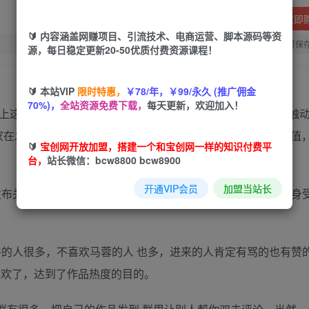
立即
🔰 内容涵盖网赚项目、引流技术、电商运营、脚本源码等资
您当前未登录！建议登陆后购买，可保
源，每日稳定更新20-50优质付费资源课程！
🔰 本站VIP
限时特惠，
￥78/年，￥99/永久 (推广佣金
70%)，
全站资源免费下载，
每天更新，欢迎加入！
手上这个价值包括搞笑、技能 等，能让人羡慕崇拜的，真正能触
家在发布作品的时候，应该分析这个作品能为大家提供什么价值，
🔰
宝创网开放加盟，搭建一个和宝创网一样的知识付费平
台，
站长微信：bcw8800 bcw8900
开通VIP会员
加盟当站长
如发布关于孝顺父母的作品，相 信绝大部分孝顺的人，都会感同身
事件的人很多，不喜欢马蓉的人 也多，进来的人肯定有骂的也有赞
喜欢了，达到了作品热度的目的。