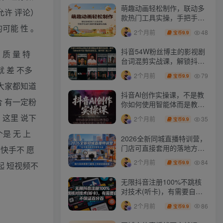
萌趣动画轻松制作，联动多
允许 评论）
款热门工具实操，手把手打
造可爱胖橘猫趣味动画
的可能 性 。
48
2个月前
9.9
宝币
抖音54W粉丝博主的影视剧
 质 量 特
台词混剪实战课，解锁抖音
就 差 不多
伙伴计划+精选独家收益，
79
2个月前
9.9
宝币
新手零门槛上手
在大家都知道
抖音AI创作实操课，不是教
合 有一定粉
你如何使用智能体而是教你
如何利用智能体变现(更新5
 这里 说下
35
2个月前
9.9
宝币
月)
是 无 上
2026全新同城直播特训营，
门店可直接套用的落地方
，快手不 愿
法，助力实体商家打通线上
84
2个月前
9.9
宝币
起 短视频不
同城流量渠道
无限抖音注册100%不跳核
对技术(听卡)，有需要自
测，不保证百分百
86
2个月前
9.9
宝币