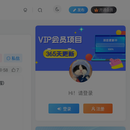
发布
开通会员
私信
58
7
程）
Hi！请登录
登录
注册