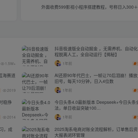
外面收费599影视小程序搭建教程，号称日入300
抖音极速版全自动掘金 ，无需养机、自动
程脱离人工，全自动运行【揭秘】
1.5W+
1年前
蓝海赛道
AI还原90年代巴士，一帧让70后泪崩！播放
旧号，每天10分钟，日入4位数
2019
1年前
时稳挣
今日头条4.0最新版本 Deepseek+今日头
法，单日收益突破100…
2014
1年前
学习，成
2025淘系电商对账全流程解析，订单售后
大报表闭环管理