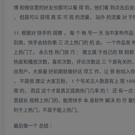
博 和微信里的好友也都可以看 得 到，他们看 到点击后
， 但是可以 获得 真 实 可 观 的流量， 站外 的流量 对
11. 根据对 快手的 观察 ， 每 个 帐 号一 天 当中发布作
别高，快手会给你第 三 次上热门的 机 会。 一个作品发 布完之
上热门了。 永久性 热门技 巧 ： 建立属 于自己的 铁 粉
热度和播放次数，喜欢次数，评论次数这 三 个是有关的， 
丝用户，大家最 好前期就做好这 项工 作，让 铁 粉加入你的
， 不是很 建议 大家互粉， 1 个号关注人数是有上 限 10
限 的， 而且 这个才是真正提高热门几率 的 ！ 还 有一点：
意超长 视频上热门的，能用快手 本 身软件 解决 的 尽 
利于上热门，不是不能上热门。
最后做一个 总结 ：