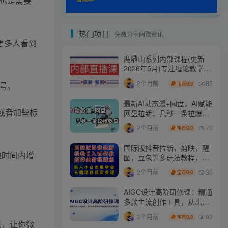
，也是需要
热门项目
免费分享网赚资讯
让更多人看到
鹿鼎山系列内部课程(更新
2026年5月)专注缠论教学，
行情分析、学习答疑、机会
85
2个月前
9.9
大号。
宝币
提示、实操讲解
最新AI动态漫+网盘，AI赋能
或者加些标
网盘拉新，几秒一条拉爆收
益
70
2个月前
9.9
宝币
国际版抖音拉新，剪映，醒
短时间内增
图，豆包等多玩法教程，长
期可做的项目，轻松日入四
36
2个月前
9.9
宝币
位数，深度揭秘玩法，干就
完了
AIGC设计高阶研修课：精通
多款主流创作工具，从出图
建模到模型训练全面进阶
82
2个月前
9.9
宝币
去，让你微