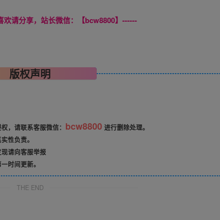
喜欢请分享，站长微信：【bcw8800】------
版权声明
bcw8800
侵权，请联系客服微信：
进行删除处理。
真实性负责。
发现请向客服举报
第一时间更新。
THE END