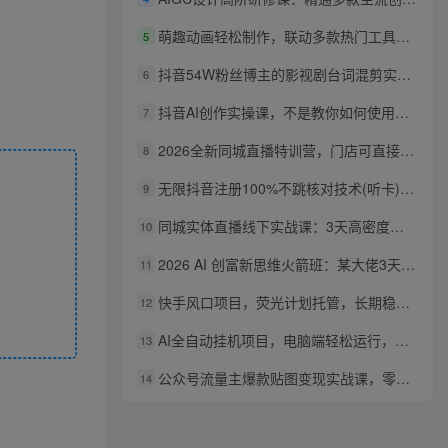
萌趣动画轻松制作，联动多款热门工具实操，手把手打造可爱胖橘猫趣味动画
5
抖音54W粉丝博主的影视剧台词混剪实战课，解锁抖音伙伴计划+精选独家收益，新手零门槛上手
6
抖音AI创作实操课，不是教你如何使用智能体而是教你如何利用智能体变现(更新5月)
7
2026全新同城直播特训营，门店可直接套用的落地方法，助力实体商家打通线上同城流量渠道
8
无限抖音注册100%不跳核对技术(听卡)，有需要自测，不保证百分百
9
同城实体直播线下实战课：3天高密度教学，1V1定制货盘话术快速实现同城爆店
10
2026 AI 创富新思维火箭班：某大佬3天私房课，一人公司实体获客商机洞察
11
快手风口项目，荧光计划托管，长期稳定，适合批量做
12
AI全自动挂机项目，电脑端轻松运行，稳定日入500+，零门槛上手
13
公众号流量主爆款贴图变现实战课，零基础AI一键出图，轻松日入100+稳定收益
14