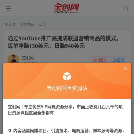
首页
会员免费
正文
通过YouTube推广高提成联盟营销商品的模式，
每单净赚130美元，日赚540美元
宝创网
关注
私信
4年前发布
72
11
付费资源
宝创网项目资源站
通过YouTube推广高提成联盟营销商品的模式，每单净赚130美元，日赚540美元
此内容为付费资源，请付费后查看
9.9
宝创网 | 专注优质VIP网课资源分享，市面上收费几百几千的项
19.9
宝币
宝币
目资源课程这里全部都有！
免费
免费
年卡会员
永久会员
🔰 内容涵盖网赚项目、引流技术、电商运营、脚本源码等资源，
立即购买