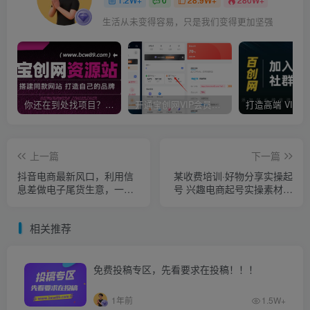
生活从未变得容易，只是我们变得更加坚强
你还在到处找项目？还在当韭菜？我靠卖项目一个月收入5万+，曾经我也是个失败者。
开通宝创网VIP会员，尊享全站资源免费下载，享70%的推广提成！！【限时五折优惠】
上一篇
下一篇
抖音电商最新风口，利用信
某收费培训·好物分享实操起
息差做电子尾货生意，一年
号 兴趣电商起号实操素材共
50w+（7节课+货源渠道)
享爆单营（185G素材)
相关推荐
免费投稿专区，先看要求在投稿！！！
1年前
1.5W+