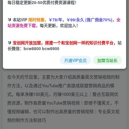
每日稳定更新20-50优质付费资源课程！
您当前未登录！建议登陆后购买，可保存购买订单
🔰 本站VIP
限时特惠，
￥78/年，￥99/永久 (推广佣金70%)，
全
站资源免费下载，
每天更新，欢迎加入！
在社交媒体泛滥的时代，通过视频带货已经成为风靡全球的
🔰
宝创网开放加盟，搭建一个和宝创网一样的知识付费平台，
站
一种营销手段。而作为世界最大的视频分享网站，YouTube
长微信：bcw8800 bcw8900
则是最适合视频带货的平台之一。如果你能制作出一段高质
开通VIP会员
加盟当站长
量的视频，就可以为你带来源源不断的收入。
在今天的节目里，主要为大家介绍高质量英文营销视频的制
作方法，以及通过YouTube推广高提成联盟营销商品的模
式。每单净赚130美元，月赚1000美元以上｜整合互联网优
质资源，制作高质量YouTube营销视频｜即使不懂英文，不
懂视频编辑，也可以制作出高质量的营销视频｜专业英文视
频的制作方法和技巧