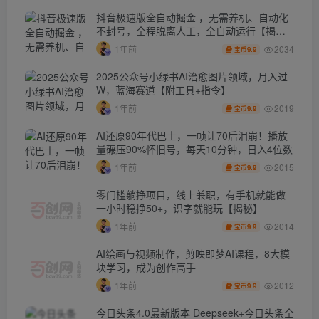
抖音极速版全自动掘金 ，无需养机、自动化
不封号，全程脱离人工，全自动运行【揭
秘】
2034
1年前
9.9
宝币
2025公众号小绿书AI治愈图片领域，月入过
W，蓝海赛道【附工具+指令】
2019
1年前
9.9
宝币
AI还原90年代巴士，一帧让70后泪崩！播放
量碾压90%怀旧号，每天10分钟，日入4位数
2015
1年前
9.9
宝币
零门槛躺挣项目，线上兼职，有手机就能做
一小时稳挣50+，识字就能玩【揭秘】
2014
1年前
9.9
宝币
AI绘画与视频制作，剪映即梦AI课程，8大模
块学习，成为创作高手
2012
1年前
9.9
宝币
今日头条4.0最新版本 Deepseek+今日头条全