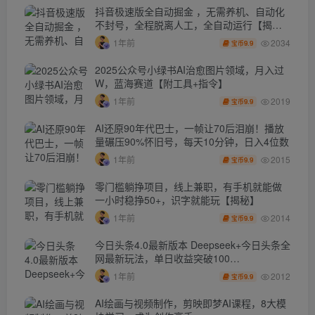
抖音极速版全自动掘金 ，无需养机、自动化
不封号，全程脱离人工，全自动运行【揭
秘】
2034
1年前
9.9
宝币
2025公众号小绿书AI治愈图片领域，月入过
W，蓝海赛道【附工具+指令】
2019
1年前
9.9
宝币
AI还原90年代巴士，一帧让70后泪崩！播放
量碾压90%怀旧号，每天10分钟，日入4位数
2015
1年前
9.9
宝币
零门槛躺挣项目，线上兼职，有手机就能做
一小时稳挣50+，识字就能玩【揭秘】
2014
1年前
9.9
宝币
今日头条4.0最新版本 Deepseek+今日头条全
网最新玩法，单日收益突破100…
2012
1年前
9.9
宝币
AI绘画与视频制作，剪映即梦AI课程，8大模