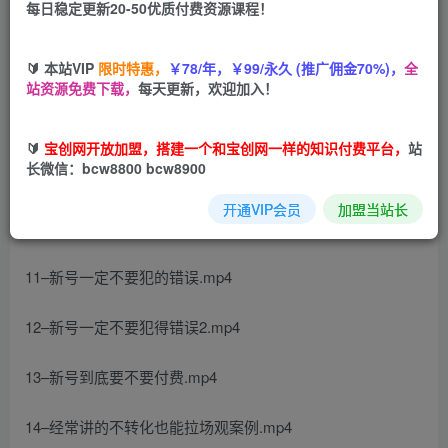
每日稳定更新20-50优质付费资源课程！
您当前未登录！建议登陆后购买，可保存购买订单
🔰 本站VIP
限时特惠，
￥78/年，￥99/永久 (推广佣金70%)，
全
站资源免费下载，
每天更新，欢迎加入！
课程目录：
🔰
宝创网开放加盟，搭建一个和宝创网一样的知识付费平台，
站
长微信：bcw8800 bcw8900
1–什么是新号为什么要起新号.mp4
开通VIP会员
加盟当站长
10-有流量留不住的原因2.mp4
11–新号一定不要犯的错误.mp4
12–新号一定不要犯得错误2.mp4
13–新号到底要不要付费.mp4
14–经常讲的不转化也能拉场观案例.mp4