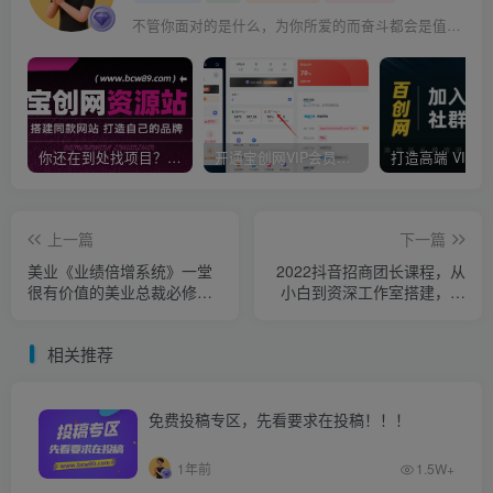
不管你面对的是什么，为你所爱的而奋斗都会是值得的
你还在到处找项目？还在当韭菜？我靠卖项目一个月收入5万+，曾经我也是个失败者。
开通宝创网VIP会员，尊享全站资源免费下载，享70%的推广提成！！【限时五折优惠】
上一篇
下一篇
美业《业绩倍增系统》一堂
2022抖音招商团长课程，从
很有价值的美业总裁必修
小白到资深工作室搭建，全
课，实操性强（10节课）
方位全链路保姆式教学
相关推荐
免费投稿专区，先看要求在投稿！！！
1年前
1.5W+