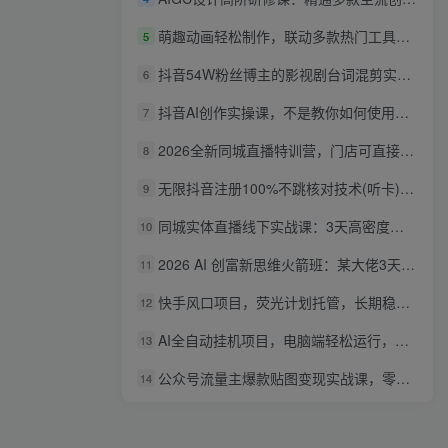
萌趣动画轻松制作，联动多款热门工具实操，手把手打造可爱胖橘猫趣味动画
5
抖音54W粉丝博主的影视剧台词混剪实战课，解锁抖音伙伴计划+精选独家收益，新手零门槛上手
6
抖音AI创作实操课，不是教你如何使用智能体而是教你如何利用智能体变现(更新5月)
7
2026全新同城直播特训营，门店可直接套用的落地方法，助力实体商家打通线上同城流量渠道
8
无限抖音注册100%不跳核对技术(听卡)，有需要自测，不保证百分百
9
同城实体直播线下实战课：3天高密度教学，1V1定制货盘话术快速实现同城爆店
10
2026 AI 创富新思维火箭班：某大佬3天私房课，一人公司实体获客商机洞察
11
快手风口项目，荧光计划托管，长期稳定，适合批量做
12
AI全自动挂机项目，电脑端轻松运行，稳定日入500+，零门槛上手
13
公众号流量主爆款贴图变现实战课，零基础AI一键出图，轻松日入100+稳定收益
14