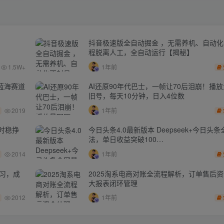
抖音极速版全自动掘金 ，无需养机、自动
程脱离人工，全自动运行【揭秘】
1.5W+
1年前
蓝海赛道
AI还原90年代巴士，一帧让70后泪崩！播放
旧号，每天10分钟，日入4位数
2019
1年前
时稳挣
今日头条4.0最新版本 Deepseek+今日头
法，单日收益突破100…
2014
1年前
学习，成
2025淘系电商对账全流程解析，订单售后
大报表闭环管理
2012
1年前