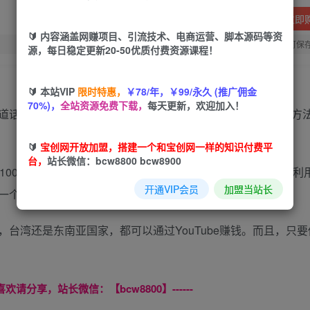
立即
🔰 内容涵盖网赚项目、引流技术、电商运营、脚本源码等资
您当前未登录！建议登陆后购买，可保
源，每日稳定更新20-50优质付费资源课程！
🔰 本站VIP
限时特惠，
￥78/年，￥99/永久 (推广佣金
70%)，
全站资源免费下载，
每天更新，欢迎加入！
题的选择，视频和频道的优化技巧, 正确的YouTube运营方
🔰
宝创网开放加盟，搭建一个和宝创网一样的知识付费平
台，
站长微信：bcw8800 bcw8900
000美元，就会为你带来将近7000人民币的收入。如果你想利
开通VIP会员
加盟当站长
youtube频道。
港，台湾还是东南亚国家，都可以通过YouTube赚钱。而且，只
喜欢请分享，站长微信：【bcw8800】------