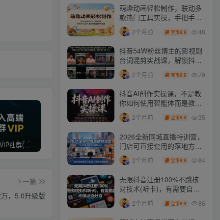
萌趣动画轻松制作，联动多
款热门工具实操，手把手打
造可爱胖橘猫趣味动画
48
2个月前
9.9
宝币
抖音54W粉丝博主的影视剧
台词混剪实战课，解锁抖音
伙伴计划+精选独家收益，
79
2个月前
9.9
宝币
新手零门槛上手
抖音AI创作实操课，不是教
你如何使用智能体而是教你
如何利用智能体变现(更新5
35
2个月前
9.9
宝币
月)
2026全新同城直播特训营，
打造高端 VIP社群(社群仅对网站用户开放)
最新无水印课程资源 长期更新
免费投稿专区，先看要求在投稿！！！
门店可直接套用的落地方
法，助力实体商家打通线上
84
2个月前
9.9
宝币
同城流量渠道
无限抖音注册100%不跳核
下一篇
对技术(听卡)，有需要自
万，5.0升级版
测，不保证百分百
86
2个月前
9.9
宝币