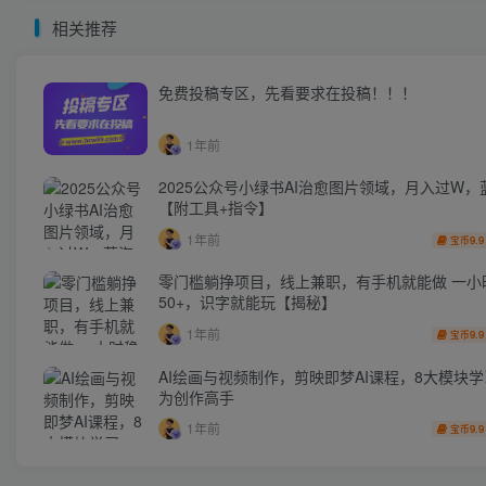
相关推荐
免费投稿专区，先看要求在投稿！！！
1年前
2025公众号小绿书AI治愈图片领域，月入过W，
【附工具+指令】
1年前
9.9
宝币
零门槛躺挣项目，线上兼职，有手机就能做 一小
50+，识字就能玩【揭秘】
1年前
9.9
宝币
AI绘画与视频制作，剪映即梦AI课程，8大模块
为创作高手
1年前
9.9
宝币