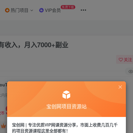
免费下载
热门项目
VIP会员
有收入，月入7000+副业
关注
YouTube广告赚钱项目：只需发布视频就有收入，月入7000+副业
此内容为付费资源，请付费后查看
9.9
宝创网项目资源站
19.9
宝币
宝币
宝创网 | 专注优质VIP网课资源分享，市面上收费几百几千
免费
免费
年卡会员
永久会员
的项目资源课程这里全部都有！