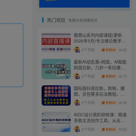
热门项目
免费分享网赚资讯
鹿鼎山系列内部课程(更新
2026年5月)专注缠论教学，
行情分析、学习答疑、机会
85
2个月前
9.9
宝币
提示、实操讲解
最新AI动态漫+网盘，AI赋能
网盘拉新，几秒一条拉爆收
益
70
2个月前
9.9
宝币
国际版抖音拉新，剪映，醒
图，豆包等多玩法教程，长
期可做的项目，轻松日入四
36
2个月前
9.9
宝币
位数，深度揭秘玩法，干就
完了
AIGC设计高阶研修课：精通
多款主流创作工具，从出图
建模到模型训练全面进阶
82
2个月前
9.9
宝币