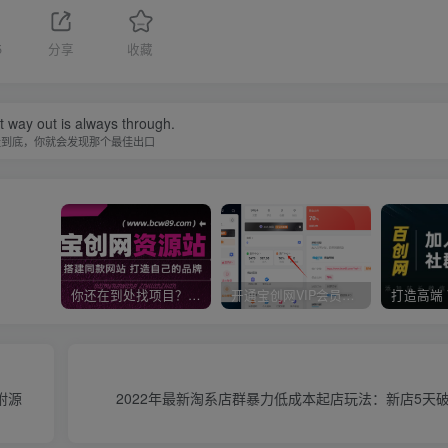
5
分享
收藏
 way out is always through.
走到底，你就会发现那个最佳出口
你还在到处找项目？还在当韭菜？我靠卖项目一个月收入5万+，曾经我也是个失败者。
开通宝创网VIP会员，尊享全站资源免费下载，享70%的推广提成！！【限时五折优惠】
附源
2022年最新淘系店群暴力低成本起店玩法：新店5天破