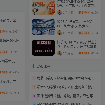
同城实体直播线下实战课：
3天高密度教学，1V1定制货
盘话术快速实现同城爆店
96
2个月前
9.9
宝币
化不封号，全
2026 AI 创富新思维火箭
班：某大佬3天私房课，一
人公司实体获客商机洞察
2034
9.9
宝币
88
2个月前
9.9
宝币
量碾压90%怀
快手风口项目，荧光计划托
管，长期稳定，适合批量做
2015
9.9
宝币
80
2个月前
9.9
宝币
条全网最新玩
实战课程
2012
9.9
宝币
鹿鼎山系列内部课程(更新2026年5月)专注缠论教学，行情分析、学习答疑、机会提示、实操讲解
1
资金处理，三
最新AI动态漫+网盘，AI赋能网盘拉新，几秒一条拉爆收益
2
2011
9.9
宝币
国际版抖音拉新，剪映，醒图，豆包等多玩法教程，长期可做的项目，轻松日入四位数，深度揭秘玩法，干就完了
3
AIGC设计高阶研修课：精通多款主流创作工具，从出图建模到模型训练全面进阶
4