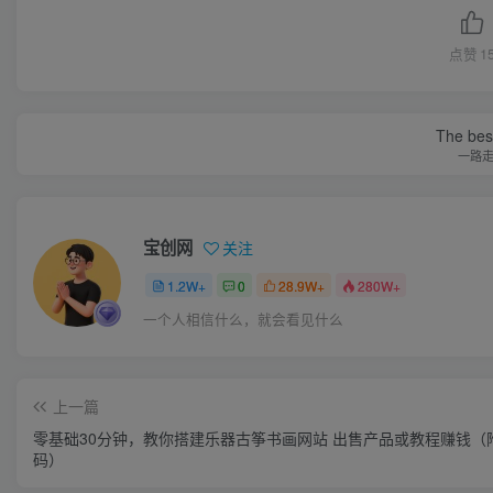
点赞
1
The best
一路
宝创网
关注
1.2W+
0
28.9W+
280W+
一个人相信什么，就会看见什么
上一篇
零基础30分钟，教你搭建乐器古筝书画网站 出售产品或教程赚钱（
码）