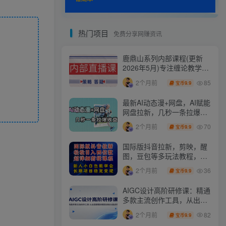
热门项目
免费分享网赚资讯
鹿鼎山系列内部课程(更新
2026年5月)专注缠论教学，
行情分析、学习答疑、机会
85
2个月前
9.9
宝币
提示、实操讲解
最新AI动态漫+网盘，AI赋能
网盘拉新，几秒一条拉爆收
益
70
2个月前
9.9
宝币
国际版抖音拉新，剪映，醒
图，豆包等多玩法教程，长
期可做的项目，轻松日入四
36
2个月前
9.9
宝币
位数，深度揭秘玩法，干就
完了
AIGC设计高阶研修课：精通
多款主流创作工具，从出图
建模到模型训练全面进阶
82
2个月前
9.9
宝币