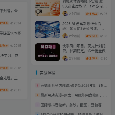
同城实体直播线下实战课：
3天高密度教学，1V1定制货
化不封号，全
盘话术快速实现同城爆店
96
2个月前
9.9
宝币
2034
2026 AI 创富新思维火箭
9.9
宝币
班：某大佬3天私房课，一
量碾压90%怀
人公司实体获客商机洞察
88
2个月前
9.9
宝币
2015
快手风口项目，荧光计划托
9.9
宝币
管，长期稳定，适合批量做
模块学习，成
80
2个月前
9.9
宝币
2012
9.9
宝币
实战课程
资金处理，三
鹿鼎山系列内部课程(更新2026年5月)专注缠论教学，行情分析、学习答疑、机会提示、实操讲解
1
2011
9.9
宝币
最新AI动态漫+网盘，AI赋能网盘拉新，几秒一条拉爆收益
2
国际版抖音拉新，剪映，醒图，豆包等多玩法教程，长期可做的项目，轻松日入四位数，深度揭秘玩法，干就完了
3
AIGC设计高阶研修课：精通多款主流创作工具，从出图建模到模型训练全面进阶
4