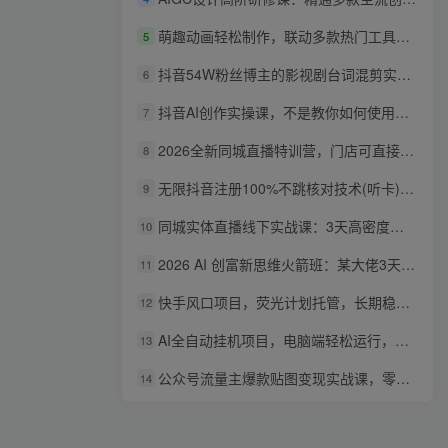
萌趣动画轻松制作，联动多款热门工具实操，手把手打造可爱胖橘猫趣味动画
5
抖音54W粉丝博主的影视剧台词混剪实战课，解锁抖音伙伴计划+精选独家收益，新手零门槛上手
6
抖音AI创作实操课，不是教你如何使用智能体而是教你如何利用智能体变现(更新5月)
7
2026全新同城直播特训营，门店可直接套用的落地方法，助力实体商家打通线上同城流量渠道
8
无限抖音注册100%不跳核对技术(听卡)，有需要自测，不保证百分百
9
同城实体直播线下实战课：3天高密度教学，1V1定制货盘话术快速实现同城爆店
10
2026 AI 创富新思维火箭班：某大佬3天私房课，一人公司实体获客商机洞察
11
快手风口项目，荧光计划托管，长期稳定，适合批量做
12
AI全自动挂机项目，电脑端轻松运行，稳定日入500+，零门槛上手
13
公众号流量主爆款贴图变现实战课，零基础AI一键出图，轻松日入100+稳定收益
14