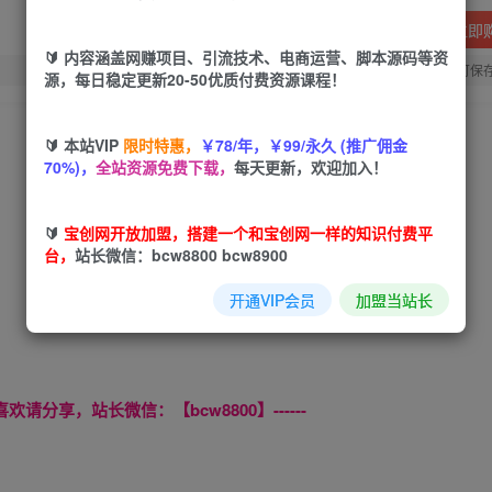
立即
🔰 内容涵盖网赚项目、引流技术、电商运营、脚本源码等资
您当前未登录！建议登陆后购买，可保
源，每日稳定更新20-50优质付费资源课程！
🔰 本站VIP
限时特惠，
￥78/年，￥99/永久 (推广佣金
70%)，
全站资源免费下载，
每天更新，欢迎加入！
🔰
宝创网开放加盟，搭建一个和宝创网一样的知识付费平
台，
站长微信：bcw8800 bcw8900
开通VIP会员
加盟当站长
喜欢请分享，站长微信：【bcw8800】------