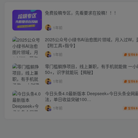
免费投稿专区，先看要求在投稿！！！
1年前
2025公众号小绿书AI治愈图片领域，月入过W，
【附工具+指令】
1年前
9.9
宝币
零门槛躺挣项目，线上兼职，有手机就能做 一小
50+，识字就能玩【揭秘】
1年前
9.9
宝币
今日头条4.0最新版本 Deepseek+今日头条全网
法，单日收益突破100…
1年前
9.9
宝币