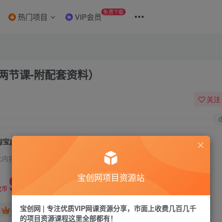
免费下载
热门项目
VIP会员
两节课-附配套资料）
关注
淘宝虚拟项目教程：日赚50入门基础班（两节课-附配套资料）
此内容为付费资源，请付费后查看
9.9
宝创网项目资源站
19.9
宝币
宝币
宝创网 | 专注优质VIP网课资源分享，市面上收费几百几千
免费
免费
年卡会员
永久会员
的项目资源课程这里全部都有！