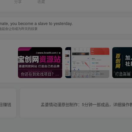
分享
收藏
nate, you become a slave to yesterday.
拖延会让你成为昨天的奴隶
你还在到处找项目？还在当韭菜？我靠卖项目一个月收入5万+，曾经我也是个失败者。
开通宝创网VIP会员，尊享全站资源免费下载，享70%的推广提成！！【限时五折优惠】
项目赚钱
孟婆情动漫原创制作：5分钟一部成品，详细操作教