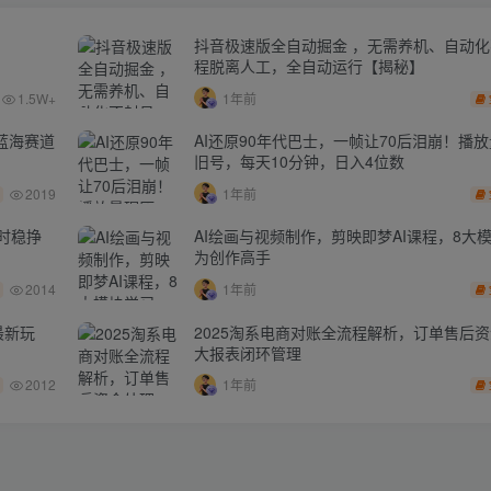
抖音极速版全自动掘金 ，无需养机、自动
程脱离人工，全自动运行【揭秘】
1.5W+
1年前
蓝海赛道
AI还原90年代巴士，一帧让70后泪崩！播放
旧号，每天10分钟，日入4位数
2019
1年前
时稳挣
AI绘画与视频制作，剪映即梦AI课程，8大
为创作高手
2014
1年前
最新玩
2025淘系电商对账全流程解析，订单售后
大报表闭环管理
2012
1年前