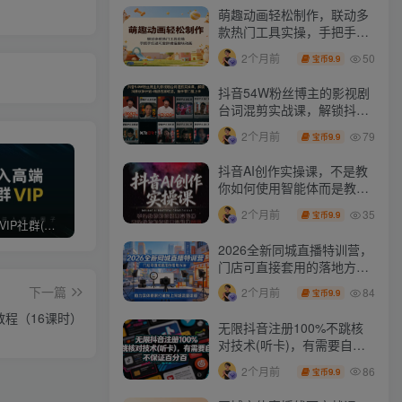
萌趣动画轻松制作，联动多
款热门工具实操，手把手打
造可爱胖橘猫趣味动画
50
2个月前
9.9
宝币
抖音54W粉丝博主的影视剧
台词混剪实战课，解锁抖音
伙伴计划+精选独家收益，
79
2个月前
9.9
宝币
新手零门槛上手
抖音AI创作实操课，不是教
你如何使用智能体而是教你
如何利用智能体变现(更新5
35
2个月前
9.9
宝币
月)
打造高端 VIP社群(社群仅对网站用户开放)
最新无水印课程资源 长期更新
免费投稿专区，先看要求在投稿！！！
2026全新同城直播特训营，
门店可直接套用的落地方
法，助力实体商家打通线上
下一篇
84
2个月前
9.9
宝币
同城流量渠道
程（16课时）
无限抖音注册100%不跳核
对技术(听卡)，有需要自
测，不保证百分百
86
2个月前
9.9
宝币