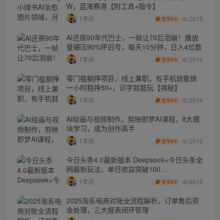
W，蓝海赛道【附工具+指令】
2019
1年前
9.9
宝币
AI还原90年代巴士，一帧让70后泪崩！播放
量碾压90%怀旧号，每天10分钟，日入4位数
2015
1年前
9.9
宝币
零门槛躺挣项目，线上兼职，有手机就能做
一小时稳挣50+，识字就能玩【揭秘】
2014
1年前
9.9
宝币
AI绘画与视频制作，剪映即梦AI课程，8大模
块学习，成为创作高手
2012
1年前
9.9
宝币
今日头条4.0最新版本 Deepseek+今日头条全
网最新玩法，单日收益突破100…
2012
1年前
9.9
宝币
2025淘系电商对账全流程解析，订单售后资
金处理，三大报表闭环管理