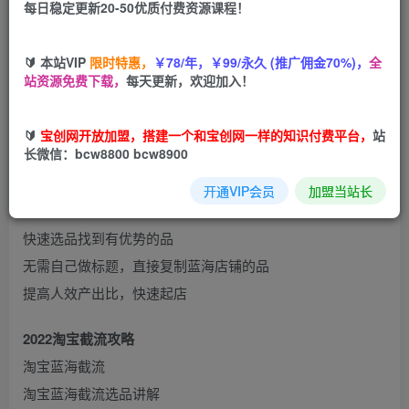
每日稳定更新20-50优质付费资源课程！
您当前未登录！建议登陆后购买，可保存购买订单
🔰 本站VIP
限时特惠，
￥78/年，￥99/永久 (推广佣金70%)，
全
站资源免费下载，
每天更新，欢迎加入！
🔰
宝创网开放加盟，搭建一个和宝创网一样的知识付费平台，
站
长微信：bcw8800 bcw8900
专业角度解析，蓝海截流
开通VIP会员
加盟当站长
截流优势
快速选品找到有优势的品
无需自己做标题，直接复制蓝海店铺的品
提高人效产出比，快速起店
2022淘宝截流攻略
淘宝蓝海截流
淘宝蓝海截流选品讲解