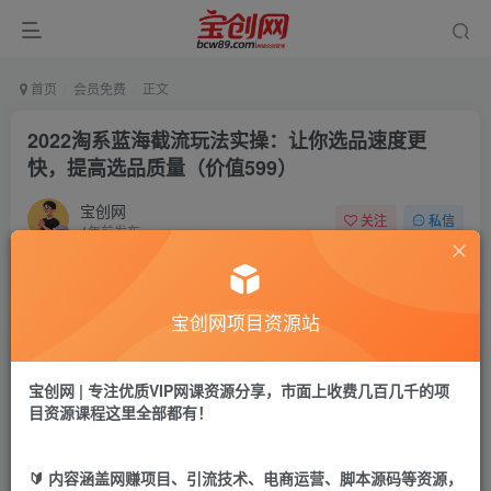
首页
会员免费
正文
2022淘系蓝海截流玩法实操：让你选品速度更
快，提高选品质量（价值599）
宝创网
关注
私信
4年前发布
61
5
付费资源
宝创网项目资源站
2022淘系蓝海截流玩法实操：让你选品速度更快，提高选品质量（价值599）
此内容为付费资源，请付费后查看
9.9
宝创网 | 专注优质VIP网课资源分享，市面上收费几百几千的项
19.9
宝币
宝币
目资源课程这里全部都有！
免费
免费
年卡会员
永久会员
🔰 内容涵盖网赚项目、引流技术、电商运营、脚本源码等资源，
立即购买