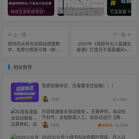
你还在到处找项目？还在当韭菜？我靠卖项目一个月收入5万+，曾经我也是个失败者。
开通宝创网VIP会员，尊享全站资源免费下载，享70%的推广提成！！【限时五折优惠】
上一篇
下一篇
预测风水研究会网站搭建教
2022年《视频号无人直播实
学，免费付费皆可做（附源
操课》打造日不落直播间+纯
码）
无人直播间
相关推荐
免费投稿专区，先看要求在投稿！！！
1年前
1.5W+
抖音极速版全自动掘金 ，无需养机、自动化
不封号，全程脱离人工，全自动运行【揭
秘】
2034
1年前
9.9
宝币
2025公众号小绿书AI治愈图片领域，月入过