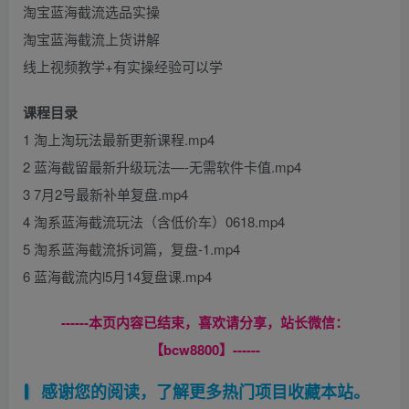
淘宝蓝海截流选品实操
淘宝蓝海截流上货讲解
线上视频教学+有实操经验可以学
课程目录
1 淘上淘玩法最新更新课程.mp4
2 蓝海截留最新升级玩法—-无需软件卡值.mp4
3 7月2号最新补单复盘.mp4
4 淘系蓝海截流玩法（含低价车）0618.mp4
5 淘系蓝海截流拆词篇，复盘-1.mp4
6 蓝海截流内l5月14复盘课.mp4
------本页内容已结束，喜欢请分享，站长微信：
【bcw8800】------
感谢您的阅读，了解更多热门项目收藏本站。