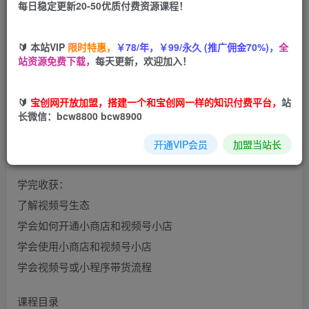
每日稳定更新20-50优质付费资源课程！
您当前未登录！建议登陆后购买，可保存购买订单
🔰 本站VIP
限时特惠，
￥78/年，￥99/永久 (推广佣金70%)，
全
站资源免费下载，
每天更新，欢迎加入！
遇见喻导15年电视节目导演经验，对短视频内容和直播带货
🔰
宝创网开放加盟，搭建一个和宝创网一样的知识付费平台，
站
拥有独特见解，课程从视频号的优势开始讲起，到视频的流
长微信：bcw8800 bcw8900
量来源，视频号生态和创作的禁忌，开通视频号，开通小商
开通VIP会员
加盟当站长
店、开通视频号小店实操流程
学完收获：
了解视频号生态
学会如何开通小商店和视频号小店
学会使用小商店和视频号小店
学会视频号或小程序带货流程
课程目录