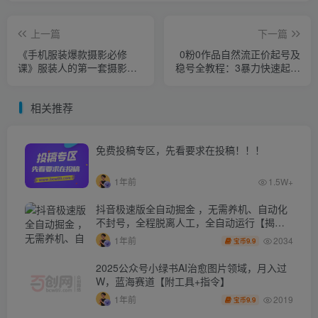
上一篇
下一篇
《手机服装爆款摄影必修
0粉0作品自然流正价起号及
课》服装人的第一套摄影系
稳号全教程：3暴力快速起号
统课（价值399）
单日GMV破万-价值2980
相关推荐
免费投稿专区，先看要求在投稿！！！
1年前
1.5W+
抖音极速版全自动掘金 ，无需养机、自动化
不封号，全程脱离人工，全自动运行【揭
秘】
2034
1年前
9.9
宝币
2025公众号小绿书AI治愈图片领域，月入过
W，蓝海赛道【附工具+指令】
2019
1年前
9.9
宝币