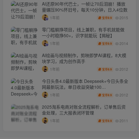
AI还原90年代巴士，一帧让70后泪崩！播放
量碾压90%怀旧号，每天10分钟，日入4位数
2015
1年前
9.9
宝币
零门槛躺挣项目，线上兼职，有手机就能做
一小时稳挣50+，识字就能玩【揭秘】
2014
1年前
9.9
宝币
AI绘画与视频制作，剪映即梦AI课程，8大模
块学习，成为创作高手
2012
1年前
9.9
宝币
今日头条4.0最新版本 Deepseek+今日头条全
网最新玩法，单日收益突破100…
2012
1年前
9.9
宝币
2025淘系电商对账全流程解析，订单售后资
金处理，三大报表闭环管理
2011
1年前
9.9
宝币