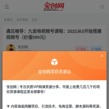
首页
会员免费
正文
遇见喻导：九亩地视频号课程：2022从0开始搭建
视频号（价值599元）
宝创网
关注
私信
4年前发布
62
10
付费资源
宝创网项目资源站
遇见喻导：九亩地视频号课程：2022从0开始搭建视频号（价值599元）
此内容为付费资源，请付费后查看
9.9
宝创网 | 专注优质VIP网课资源分享，市面上收费几百几千的项
19.9
宝币
宝币
目资源课程这里全部都有！
免费
免费
年卡会员
永久会员
🔰 内容涵盖网赚项目、引流技术、电商运营、脚本源码等资源，
立即购买