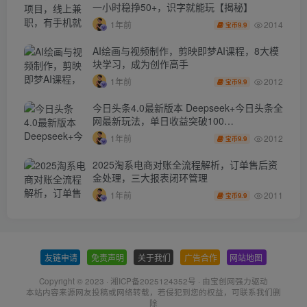
一小时稳挣50+，识字就能玩【揭秘】
2014
1年前
9.9
宝币
AI绘画与视频制作，剪映即梦AI课程，8大模
块学习，成为创作高手
2012
1年前
9.9
宝币
今日头条4.0最新版本 Deepseek+今日头条全
网最新玩法，单日收益突破100…
2012
1年前
9.9
宝币
2025淘系电商对账全流程解析，订单售后资
金处理，三大报表闭环管理
2011
1年前
9.9
宝币
友链申请
-
免责声明
-
关于我们
-
广告合作
-
网站地图
Copyright © 2023 ·
湘ICP备2025124352号
· 由
宝创网
强力驱动
本站内容来源网友投稿或网络转载，若侵犯到您的权益，可联系我们删
除