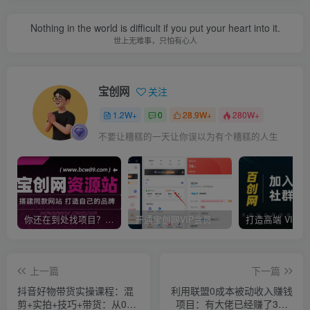
Nothing in the world is difficult if you put your heart into it.
世上无难事，只怕有心人
宝创网
关注
1.2W+
0
28.9W+
280W+
不要让糟糕的一天让你误以为有个糟糕的人生
你还在到处找项目？还在当韭菜？我靠卖项目一个月收入5万+，曾经我也是个失败者。
开通宝创网VIP会员，尊享全站资源免费下载，享70%的推广提成！！【限时五折优惠】
上一篇
下一篇
抖音好物带货实操课程：混
利用联盟0成本被动收入赚钱
剪+实拍+技巧+带货：从0到
项目：有大佬已经赚了30W