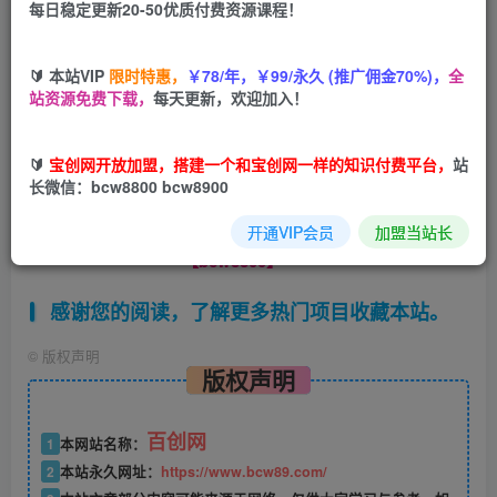
每日稳定更新20-50优质付费资源课程！
您当前未登录！建议登陆后购买，可保存购买订单
🔰 本站VIP
限时特惠，
￥78/年，￥99/永久 (推广佣金70%)，
全
站资源免费下载，
每天更新，欢迎加入！
今天这个视频分享了一个2022在线赚钱的全新项目，即使你是初
🔰
宝创网开放加盟，搭建一个和宝创网一样的知识付费平台，
站
app也可以让你轻松月赚$2200
长微信：bcw8800 bcw8900
------本页内容已结束，喜欢请分享，站长微信：
开通VIP会员
加盟当站长
【bcw8800】------
感谢您的阅读，了解更多热门项目收藏本站。
©
版权声明
版权声明
百创网
1
本网站名称：
2
本站永久网址：
https://www.bcw89.com/