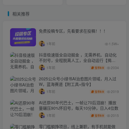
1实操（价值1688）
美元（实战教程）
相关推荐
免费投稿专区，先看要求在投稿！！！
1年前
1.5W+
抖音极速版全自动掘金 ，无需养机、自动化
不封号，全程脱离人工，全自动运行【揭
秘】
2034
1年前
9.9
宝币
2025公众号小绿书AI治愈图片领域，月入过
W，蓝海赛道【附工具+指令】
2019
1年前
9.9
宝币
AI还原90年代巴士，一帧让70后泪崩！播放
量碾压90%怀旧号，每天10分钟，日入4位数
2015
1年前
9.9
宝币
零门槛躺挣项目，线上兼职，有手机就能做