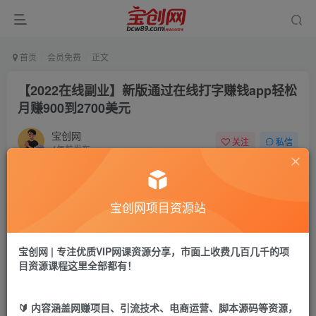
首页
会员免费
正文
【2022在线副业】新版通过在线打字赚钱app轻松
月赚900到2700美元
宝创网
关注
私信
4年前发布
44
11
付费资源
宝创网项目资源站
【2022在线副业】新版通过在线打字赚钱app轻松月赚900到2700美元
此内容为付费资源，请付费后查看
9.9
宝创网 | 专注优质VIP网课资源分享，市面上收费几百几千的项
19.9
宝币
宝币
目资源课程这里全部都有！
免费
免费
年卡会员
永久会员
🔰 内容涵盖网赚项目、引流技术、电商运营、脚本源码等资源，
立即购买