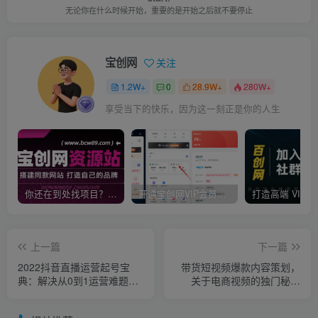
无论你在什么时候开始，重要的是开始之后就不要停止
宝创网
关注
1.2W+
0
28.9W+
280W+
享受当下的快乐，因为这一刻正是你的人生
你还在到处找项目？还在当韭菜？我靠卖项目一个月收入5万+，曾经我也是个失败者。
开通宝创网VIP会员，尊享全站资源免费下载，享70%的推广提成！！【限时五折优惠】
上一篇
下一篇
2022抖音直播运营起号宝
带货短视频爆款内容策划，
典：解决从0到1运营难题
关于电商视频的独门秘籍
（价值499）
（价值499元）