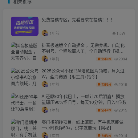
相关推荐
免费投稿专区，先看要求在投稿！！！
1年前
1.5W+
抖音极速版全自动掘金 ，无需养机、自动化
不封号，全程脱离人工，全自动运行【揭
秘】
2034
1年前
9.9
宝币
2025公众号小绿书AI治愈图片领域，月入过
W，蓝海赛道【附工具+指令】
2019
1年前
9.9
宝币
AI还原90年代巴士，一帧让70后泪崩！播放
量碾压90%怀旧号，每天10分钟，日入4位数
2015
1年前
9.9
宝币
零门槛躺挣项目，线上兼职，有手机就能做
一小时稳挣50+，识字就能玩【揭秘】
2014
1年前
9.9
宝币