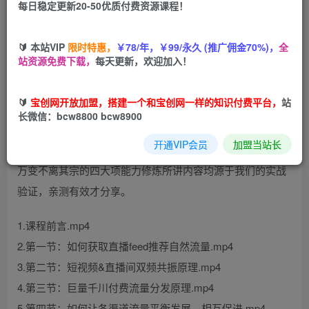
每日稳定更新20-50优质付费资源课程！
您当前未登录！建议登陆后购买，可保存购买订单
🔰 本站VIP
限时特惠，
￥78/年，￥99/永久 (推广佣金70%)，
全
站资源免费下载，
每天更新，欢迎加入！
课程亮点
🔰
宝创网开放加盟，搭建一个和宝创网一样的知识付费平台，
站
够底层
长微信：bcw8800 bcw8900
一切操作的方法均基于平台底层逻辑
开通VIP会员
加盟当站长
够落地
万变不离其宗的四大项能力修炼所讲内容均源于我们的实战
验证，亲测有效才分享。
1.课程前言.mp4
2.第一节：如何获取直播feed推荐自然流量.mp4
3.第二节：短视频&直播间双频共振原理.mp4
4.第三节：巨量千川付费流量分发原理.mp4
5.第四节：如何让各渠道流量平衡发展，相互促进.mp4