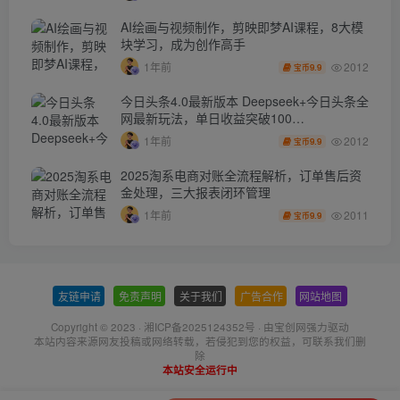
AI绘画与视频制作，剪映即梦AI课程，8大模
块学习，成为创作高手
2012
1年前
9.9
宝币
今日头条4.0最新版本 Deepseek+今日头条全
网最新玩法，单日收益突破100…
2012
1年前
9.9
宝币
2025淘系电商对账全流程解析，订单售后资
金处理，三大报表闭环管理
2011
1年前
9.9
宝币
友链申请
-
免责声明
-
关于我们
-
广告合作
-
网站地图
Copyright © 2023 ·
湘ICP备2025124352号
· 由
宝创网
强力驱动
本站内容来源网友投稿或网络转载，若侵犯到您的权益，可联系我们删
除
本站安全运行中