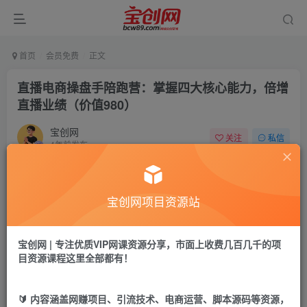
首页
会员免费
正文
直播电商操盘手陪跑营：掌握四大核心能力，倍增
直播业绩（价值980）
宝创网
关注
私信
4年前发布
55
6
付费资源
宝创网项目资源站
直播电商操盘手陪跑营：掌握四大核心能力，倍增直播业绩（价值980）
此内容为付费资源，请付费后查看
9.9
宝创网 | 专注优质VIP网课资源分享，市面上收费几百几千的项
19.9
宝币
宝币
目资源课程这里全部都有！
免费
免费
年卡会员
永久会员
🔰 内容涵盖网赚项目、引流技术、电商运营、脚本源码等资源，
立即购买