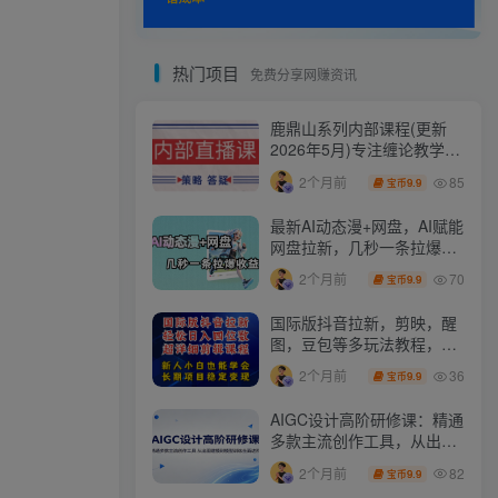
热门项目
免费分享网赚资讯
鹿鼎山系列内部课程(更新
2026年5月)专注缠论教学，
行情分析、学习答疑、机会
85
2个月前
9.9
宝币
提示、实操讲解
最新AI动态漫+网盘，AI赋能
网盘拉新，几秒一条拉爆收
益
70
2个月前
9.9
宝币
国际版抖音拉新，剪映，醒
图，豆包等多玩法教程，长
期可做的项目，轻松日入四
36
2个月前
9.9
宝币
位数，深度揭秘玩法，干就
完了
AIGC设计高阶研修课：精通
多款主流创作工具，从出图
建模到模型训练全面进阶
82
2个月前
9.9
宝币