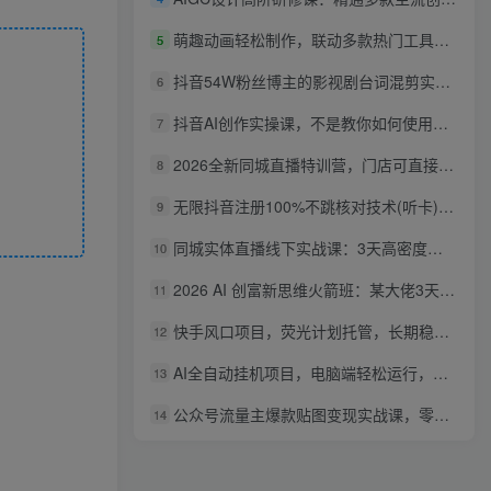
萌趣动画轻松制作，联动多款热门工具实操，手把手打造可爱胖橘猫趣味动画
5
抖音54W粉丝博主的影视剧台词混剪实战课，解锁抖音伙伴计划+精选独家收益，新手零门槛上手
6
抖音AI创作实操课，不是教你如何使用智能体而是教你如何利用智能体变现(更新5月)
7
2026全新同城直播特训营，门店可直接套用的落地方法，助力实体商家打通线上同城流量渠道
8
无限抖音注册100%不跳核对技术(听卡)，有需要自测，不保证百分百
9
同城实体直播线下实战课：3天高密度教学，1V1定制货盘话术快速实现同城爆店
10
2026 AI 创富新思维火箭班：某大佬3天私房课，一人公司实体获客商机洞察
11
快手风口项目，荧光计划托管，长期稳定，适合批量做
12
AI全自动挂机项目，电脑端轻松运行，稳定日入500+，零门槛上手
13
公众号流量主爆款贴图变现实战课，零基础AI一键出图，轻松日入100+稳定收益
14