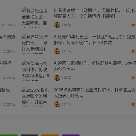
抖音极速版全自动掘金 ，无需养机、自动
程脱离人工，全自动运行【揭秘】
1.5W+
1年前
蓝海赛道
AI还原90年代巴士，一帧让70后泪崩！播放
旧号，每天10分钟，日入4位数
2019
1年前
时稳挣
AI绘画与视频制作，剪映即梦AI课程，8大
为创作高手
2014
1年前
最新玩
2025淘系电商对账全流程解析，订单售后
大报表闭环管理
2012
1年前