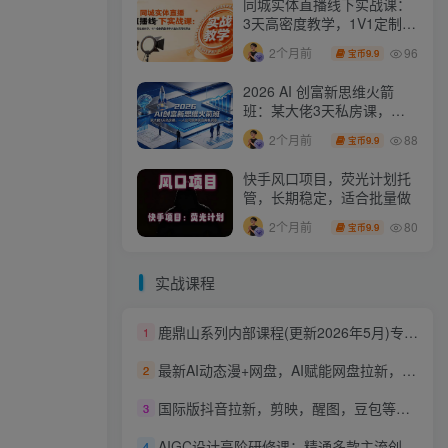
同城实体直播线下实战课：
3天高密度教学，1V1定制货
盘话术快速实现同城爆店
96
2个月前
9.9
宝币
2026 AI 创富新思维火箭
班：某大佬3天私房课，一
人公司实体获客商机洞察
88
2个月前
9.9
宝币
快手风口项目，荧光计划托
管，长期稳定，适合批量做
80
2个月前
9.9
宝币
实战课程
鹿鼎山系列内部课程(更新2026年5月)专注缠论教学，行情分析、学习答疑、机会提示、实操讲解
1
最新AI动态漫+网盘，AI赋能网盘拉新，几秒一条拉爆收益
2
国际版抖音拉新，剪映，醒图，豆包等多玩法教程，长期可做的项目，轻松日入四位数，深度揭秘玩法，干就完了
3
AIGC设计高阶研修课：精通多款主流创作工具，从出图建模到模型训练全面进阶
4