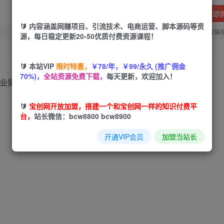
立即
🔰 内容涵盖网赚项目、引流技术、电商运营、脚本源码等资
您当前未登录！建议登陆后购买，可保
源，每日稳定更新20-50优质付费资源课程！
🔰 本站VIP
限时特惠，
￥78/年，￥99/永久 (推广佣金
70%)，
全站资源免费下载，
每天更新，欢迎加入！
专业摄影师之路如此简单，成果参见往期同学作业
🔰
宝创网开放加盟，搭建一个和宝创网一样的知识付费平
台，
站长微信：bcw8800 bcw8900
开通VIP会员
加盟当站长