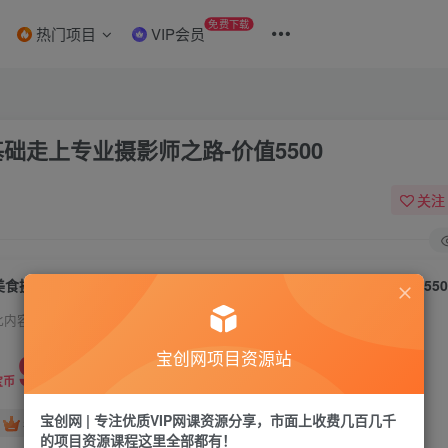
免费下载
热门项目
VIP会员
础走上专业摄影师之路-价值5500
关注
美食摄影17期 基础+大师两班连上，从0基础走上专业摄影师之路-价值550
此内容为付费资源，请付费后查看
9.9
宝创网项目资源站
19.9
宝币
宝币
宝创网 | 专注优质VIP网课资源分享，市面上收费几百几千
免费
免费
年卡会员
永久会员
的项目资源课程这里全部都有！