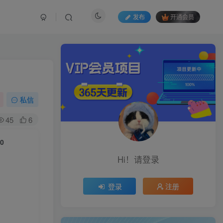
发布
开通会员
私信
45
6
0
Hi！请登录
登录
注册