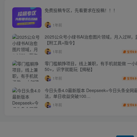
免费投稿专区，先看要求在投稿！！！
1年前
2025公众号小绿书AI治愈图片领域，月入过W，
【附工具+指令】
1年前
9.9
宝币
零门槛躺挣项目，线上兼职，有手机就能做 一小
50+，识字就能玩【揭秘】
1年前
9.9
宝币
今日头条4.0最新版本 Deepseek+今日头条全网
法，单日收益突破100…
1年前
9.9
宝币