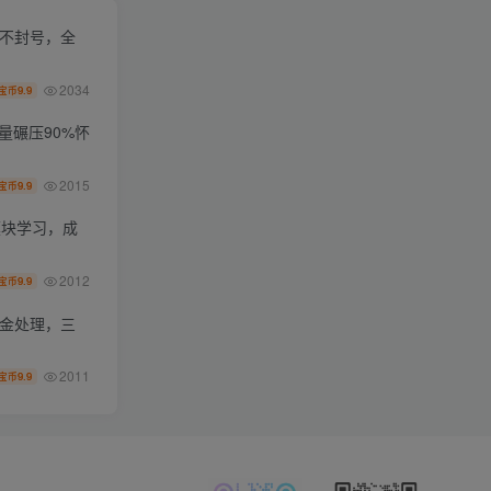
化不封号，全
2034
9.9
宝币
量碾压90%怀
2015
9.9
宝币
模块学习，成
2012
9.9
宝币
资金处理，三
2011
9.9
宝币