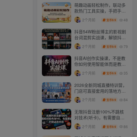
萌趣动画轻松制作，联动多
款热门工具实操，手把手打
造可爱胖橘猫趣味动画
48
2个月前
9.9
宝币
抖音54W粉丝博主的影视剧
台词混剪实战课，解锁抖音
伙伴计划+精选独家收益，
79
2个月前
9.9
宝币
新手零门槛上手
抖音AI创作实操课，不是教
你如何使用智能体而是教你
如何利用智能体变现(更新5
35
2个月前
9.9
宝币
月)
2026全新同城直播特训营，
门店可直接套用的落地方
法，助力实体商家打通线上
84
2个月前
9.9
宝币
同城流量渠道
无限抖音注册100%不跳核
对技术(听卡)，有需要自
测，不保证百分百
86
2个月前
9.9
宝币