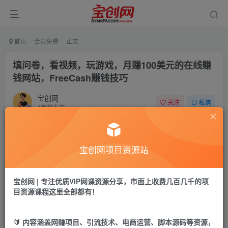
首页
会员免费
正文
填问卷，看视频，玩游戏，月赚100美元的在线赚
钱网站，FreeCash赚钱技巧
宝创网
关注
私信
4年前发布
70
11
付费资源
宝创网项目资源站
填问卷，看视频，玩游戏，月赚100美元的在线赚钱网站，FreeCash赚钱技巧
此内容为付费资源，请付费后查看
9.9
宝创网 | 专注优质VIP网课资源分享，市面上收费几百几千的项
19.9
宝币
宝币
目资源课程这里全部都有！
免费
免费
年卡会员
永久会员
🔰 内容涵盖网赚项目、引流技术、电商运营、脚本源码等资源，
立即购买