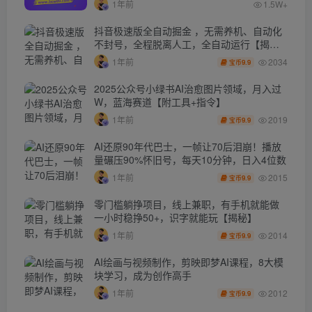
1年前
1.5W+
抖音极速版全自动掘金 ，无需养机、自动化
不封号，全程脱离人工，全自动运行【揭
秘】
2034
1年前
9.9
宝币
2025公众号小绿书AI治愈图片领域，月入过
W，蓝海赛道【附工具+指令】
2019
1年前
9.9
宝币
AI还原90年代巴士，一帧让70后泪崩！播放
量碾压90%怀旧号，每天10分钟，日入4位数
2015
1年前
9.9
宝币
零门槛躺挣项目，线上兼职，有手机就能做
一小时稳挣50+，识字就能玩【揭秘】
2014
1年前
9.9
宝币
AI绘画与视频制作，剪映即梦AI课程，8大模
块学习，成为创作高手
2012
1年前
9.9
宝币