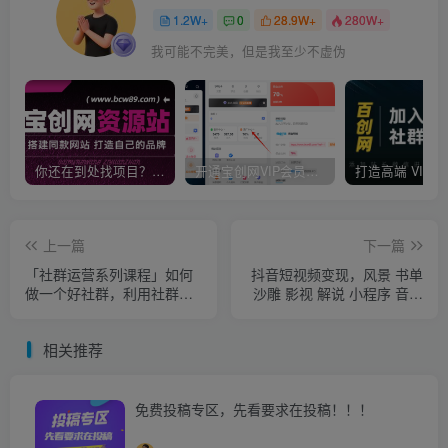
1.2W+
0
28.9W+
280W+
我可能不完美，但是我至少不虚伪
你还在到处找项目？还在当韭菜？我靠卖项目一个月收入5万+，曾经我也是个失败者。
开通宝创网VIP会员，尊享全站资源免费下载，享70%的推广提成！！【限时五折优惠】
上一篇
下一篇
「社群运营系列课程」如何
抖音短视频变现，风景 书单
做一个好社群，利用社群变
沙雕 影视 解说 小程序 音乐
现（17节实战复盘）
号
相关推荐
免费投稿专区，先看要求在投稿！！！