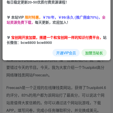
每日稳定更新20-50优质付费资源课程！
您当前未登录！建议登陆后购买，可保存购买订单
🔰 本站VIP
限时特惠，
￥78/年，￥99/永久 (推广佣金70%)，
全
站资源免费下载，
每天更新，欢迎加入！
FreeCash赚钱技巧，注册流程，注意事项｜提款方便，到账
🔰
宝创网开放加盟，搭建一个和宝创网一样的知识付费平台，
站
快，轻松赚一份工作外收入｜Trustpilot高分评价，兼职赚钱
长微信：bcw8800 bcw8900
网站FreeCash
开通VIP会员
加盟当站长
如果你想利用自己的业余时间，赚一份兼职收入，就一定不
要错过今天的节目。今天，我为大家介绍一个Trustpilot高分
网络赚钱类网站Freecash。
Freecash是一个正规的在线赚钱类网站，获得了Trustpilot4.6
的评分，83%的用户都为该网站打了最高分，可以说这个网
站是值得大家信赖的。你可以通过这个网站玩游戏，下载
APP，填写问卷，完成小任务赚取积分，并兑换成美元。