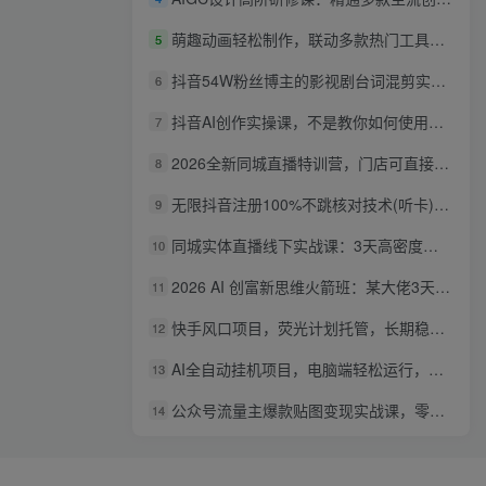
萌趣动画轻松制作，联动多款热门工具实操，手把手打造可爱胖橘猫趣味动画
5
抖音54W粉丝博主的影视剧台词混剪实战课，解锁抖音伙伴计划+精选独家收益，新手零门槛上手
6
抖音AI创作实操课，不是教你如何使用智能体而是教你如何利用智能体变现(更新5月)
7
2026全新同城直播特训营，门店可直接套用的落地方法，助力实体商家打通线上同城流量渠道
8
无限抖音注册100%不跳核对技术(听卡)，有需要自测，不保证百分百
9
同城实体直播线下实战课：3天高密度教学，1V1定制货盘话术快速实现同城爆店
10
2026 AI 创富新思维火箭班：某大佬3天私房课，一人公司实体获客商机洞察
11
快手风口项目，荧光计划托管，长期稳定，适合批量做
12
AI全自动挂机项目，电脑端轻松运行，稳定日入500+，零门槛上手
13
公众号流量主爆款贴图变现实战课，零基础AI一键出图，轻松日入100+稳定收益
14