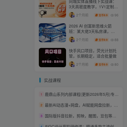
同城实体直播线下实战课：
3天高密度教学，1V1定制货
盘话术快速实现同城爆店
96
2个月前
9.9
宝币
2026 AI 创富新思维火箭
班：某大佬3天私房课，一
人公司实体获客商机洞察
88
2个月前
9.9
宝币
快手风口项目，荧光计划托
管，长期稳定，适合批量做
80
2个月前
9.9
宝币
实战课程
鹿鼎山系列内部课程(更新2026年5月)专注缠论教学，行情分析、学习答疑、机会提示、实操讲解
1
最新AI动态漫+网盘，AI赋能网盘拉新，几秒一条拉爆收益
2
国际版抖音拉新，剪映，醒图，豆包等多玩法教程，长期可做的项目，轻松日入四位数，深度揭秘玩法，干就完了
3
AIGC设计高阶研修课：精通多款主流创作工具，从出图建模到模型训练全面进阶
4