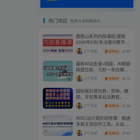
热门项目
免费分享网赚资讯
鹿鼎山系列内部课程(更新
2026年5月)专注缠论教学，
行情分析、学习答疑、机会
85
2个月前
9.9
宝币
提示、实操讲解
最新AI动态漫+网盘，AI赋能
网盘拉新，几秒一条拉爆收
益
70
2个月前
9.9
宝币
国际版抖音拉新，剪映，醒
图，豆包等多玩法教程，长
期可做的项目，轻松日入四
36
2个月前
9.9
宝币
位数，深度揭秘玩法，干就
完了
AIGC设计高阶研修课：精通
多款主流创作工具，从出图
建模到模型训练全面进阶
82
2个月前
9.9
宝币