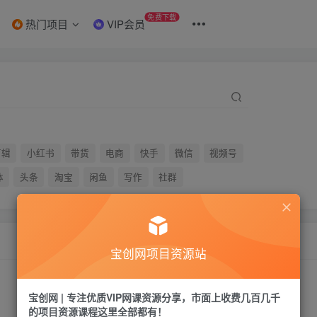
免费下载
热门项目
VIP会员
剪辑
小红书
带货
电商
快手
微信
视频号
体
头条
淘宝
闲鱼
写作
社群
宝创网项目资源站
宝创网 | 专注优质VIP网课资源分享，市面上收费几百几千
的项目资源课程这里全部都有！