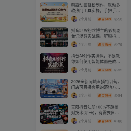
萌趣动画轻松制作，联动多
款热门工具实操，手把手打
造可爱胖橘猫趣味动画
50
2个月前
9.9
宝币
抖音54W粉丝博主的影视剧
台词混剪实战课，解锁抖音
伙伴计划+精选独家收益，
79
2个月前
9.9
宝币
新手零门槛上手
抖音AI创作实操课，不是教
你如何使用智能体而是教你
如何利用智能体变现(更新5
35
2个月前
9.9
宝币
月)
2026全新同城直播特训营，
门店可直接套用的落地方
法，助力实体商家打通线上
84
2个月前
9.9
宝币
同城流量渠道
无限抖音注册100%不跳核
对技术(听卡)，有需要自
测，不保证百分百
86
2个月前
9.9
宝币