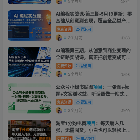
2个月前
74
AI编程实战课-第三期-5月19更新：零
基础从创意到变现，覆盖全品类产品
开发，把想法变成赚钱
项目
免费资源
冒泡网
2个月前
38
AI编程第三期，从创意到商业变现的
全链路实战课，真正把创意变成可盈
利的商业
项目
(更新05月19日)
免费资源
冒泡网
2个月前
98
公众号小绿书贴图
项目
：一张图+标
题+文案赚收益，听话照做一站式教
学
免费资源
冒泡网
2个月前
99
淘宝1分购电商
项目
：每天躺入几
张，无需囤货，小白也可以轻松上
手，详细拆解
免费资源
精品项目