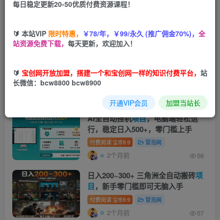
国际版抖音拉新，剪映，醒图，豆包
每日稳定更新20-50优质付费资源课程！
等多玩法教程，长期可做的
项目
，轻
松日入四位数，深度揭秘玩法，干就
付费阅读
9.9
冒泡网
宝币
🔰 本站VIP
限时特惠，
￥78/年，￥99/永久 (推广佣金70%)，
全
完了
2个月前
36
站资源免费下载，
每天更新，欢迎加入！
快手风口
项目
，荧光计划托管，长期
稳定，适合批量做
🔰
宝创网开放加盟，搭建一个和宝创网一样的知识付费平台，
站
长微信：bcw8800 bcw8900
付费阅读
9.9
中创网
宝币
2个月前
80
开通VIP会员
加盟当站长
AI全自动挂机
项目
，电脑端轻松运
行，稳定日入500+，零门槛上手
付费阅读
9.9
冒泡网
宝币
2个月前
56
日入200~300+ 三角洲全自动搬砖
项
目
，新手零门槛即可无脑入手
付费阅读
9.9
冒泡网
宝币
2个月前
57