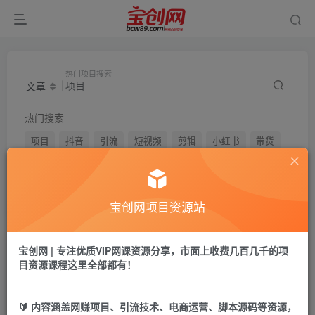
热门项目搜索
文章
热门搜索
项目
抖音
引流
短视频
剪辑
小红书
带货
电商
快手
微信
视频号
脚本
无人直播
拼多多
自媒体
头条
淘宝
闲鱼
写作
社群
宝创网项目资源站
宝创网 | 专注优质VIP网课资源分享，市面上收费几百几千的项
文章
用户
目资源课程这里全部都有！
搜索[
项目
]，共找到
6566
个文章
🔰 内容涵盖网赚项目、引流技术、电商运营、脚本源码等资源，