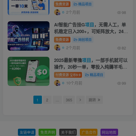
最适合普通人副业(更新5月17日)
免费资源
精品项目
2个月前
98
AI智能广告挂G
项目
，无需人工，单
机稳定日入200+，可矩阵放大，24小
时不间断刷广告賺收益【揭秘】
免费资源
网创项目
2个月前
82
2025最新零撸
项目
，一部手机就可以
操作，20秒一单，零投入纯薅羊毛，
无门槛，一天200+【揭秘】
付费资源
9.9
精品项目
宝币
10个月前
99
1
2
…
365
跳转
友链申请
-
免责声明
-
关于我们
-
广告合作
-
网站地图