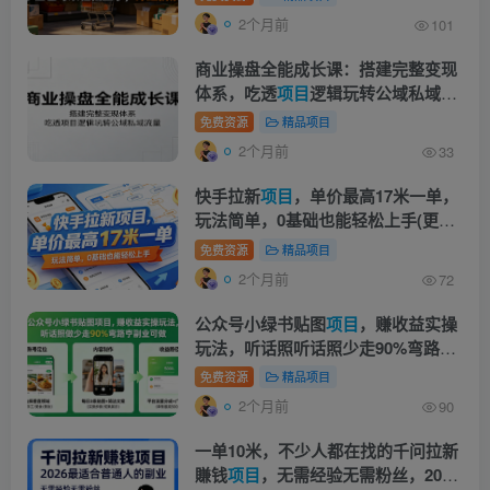
2个月前
101
商业操盘全能成长课：搭建完整变现
体系，吃透
项目
逻辑玩转公域私域流
量
免费资源
精品项目
2个月前
33
快手拉新
项目
，单价最高17米一单，
玩法简单，0基础也能轻松上手(更新
0517)
免费资源
精品项目
2个月前
72
公众号小绿书贴图
项目
，赚收益实操
玩法，听话照听话照少走90%弯路丨
副业可做
免费资源
精品项目
2个月前
90
一单10米，不少人都在找的千问拉新
賺钱
项目
，无需经验无需粉丝，2026