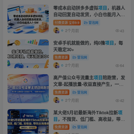
零成本启动拼多多虚拟
项目
，机器人
自动回复自动发货，小白也能月入1-
5W【揭秘】
付费资源
9.9
冒泡网
宝币
2个月前
43
安卓手机就能做的，纯0撸
项目
，每
天稳定30+
免费资源
冒泡网
2个月前
64
高产值公众号流量主
项目
陪跑营，发
文章-起播放量-收益直接产生，一篇
爆文收益1k+
免费资源
冒泡网
2个月前
42
某大佬5月初最新海外Tiktok拉新
项
目
，不囤货、低门槛、高收益，带你
出海撸美刀
免费资源
冒泡网