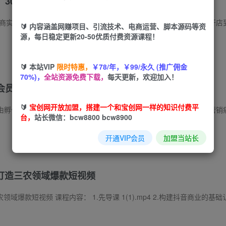
：30篇干货+视频课，手把手带新手从0搭建盈利店铺
佬搭建，汇聚30篇文字干货+全套高清视频课程，覆盖新手开店到高阶盈利全链路。内容涵盖店铺搭建与基础设置、抖音小店体验分提升、无效操作与精准
🔰 内容涵盖网赚项目、引流技术、电商运营、脚本源码等资
源，每日稳定更新20-50优质付费资源课程！
🔰 本站VIP
限时特惠，
￥78/年，￥99/永久 (推广佣金
70%)，
全站资源免费下载，
每天更新，欢迎加入！
会员卡、储值卡、会员升级、
社群
营销及库存清理等
🔰
宝创网开放加盟，搭建一个和宝创网一样的知识付费平
台，
站长微信：bcw8800 bcw8900
开通VIP会员
加盟当站长
打造三农领域爆款短视频
内容： 1.先导课 1(1).mp4 2.构建抖音商业的基础认知 1(1).mp4 3.定位“定天下”(上)1(1).mp4 4.定位“定天下”(下)1(1).mp4 5