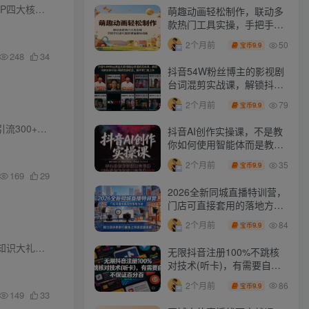
合权威/共情型朋友圈人设打造...
萌趣动画轻松制作，联动多
款热门工具实操，手把手打
造可爱胖橘猫趣味动画
50
2个月前
9.9
宝币
248
34
抖音54W粉丝博主的影视剧
台词混剪实战课，解锁抖音
伙伴计划+精选独家收益，
79
2个月前
9.9
宝币
新手零门槛上手
今天来给大家拆解一个零成本加网赚群的方法，并且通过在群里的一系列操作实现无脑添加好友日稳定引流300+的创业粉，其实网赚的各种
社群
全部都是我们精准引流的阵地，首
抖音AI创作实操课，不是教
你如何使用智能体而是教你
如何利用智能体变现(更新5
35
2个月前
9.9
宝币
月)
169
29
2026全新同城直播特训营，
门店可直接套用的落地方
法，助力实体商家打通线上
84
2个月前
9.9
宝币
同城流量渠道
出海需求的...
无限抖音注册100%不跳核
对技术(听卡)，有需要自
测，不保证百分百
86
2个月前
9.9
宝币
149
33