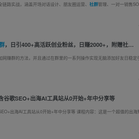
全链路实战，涵盖开场对话设计、朋友圈运营、
社群
管理、一对一销售SOP四大核心模块。通过”一等二问三价值”的对话策略建立用户关系，结
群
，日引400+高活跃创业粉丝，日赚2000+，附赠社…
含谷歌SEO+出海AI工具站从0开始+年中分享等
具站从0开始+年中分享等 课程内容：这是一个超值的出海知识大礼包，包含了SEO教程、案例分析、工具使用技巧等多方面内容。 课程适宜人群： 有