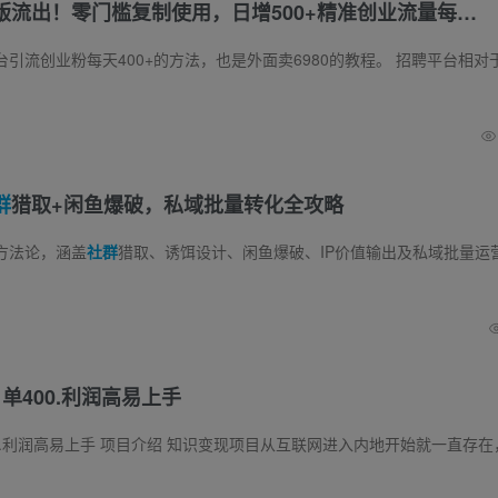
版流出！零门槛复制使用，日增500+精准创业流量每…
群
猎取+闲鱼爆破，私域批量转化全攻略
方法论，涵盖
社群
猎取、诱饵设计、闲鱼爆破、IP价值输出及私域批量运营，通过高转化技巧实现本地母婴粉引流裂变，打造可持续变现的私域流量池。 课程目录：
单400.利润高易上手
项目介绍 知识变现项目从互联网进入内地开始就一直存在，只要人有需求就可以变现，小到一份资料，大到一次解决方案输出都能挣到钱，而今天