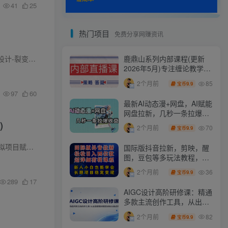
41
25
热门项目
免费分享网赚资讯
到批发式成交的全流程。课程包含朋友圈细节优化...
鹿鼎山系列内部课程(更新
2026年5月)专注缠论教学，
行情分析、学习答疑、机会
85
2个月前
9.9
宝币
提示、实操讲解
97
60
最新AI动态漫+网盘，AI赋能
网盘拉新，几秒一条拉爆收
益
)
70
2个月前
9.9
宝币
铺分析 教辅...
国际版抖音拉新，剪映，醒
图，豆包等多玩法教程，长
期可做的项目，轻松日入四
36
2个月前
9.9
宝币
位数，深度揭秘玩法，干就
289
17
完了
AIGC设计高阶研修课：精通
多款主流创作工具，从出图
建模到模型训练全面进阶
82
2个月前
9.9
宝币