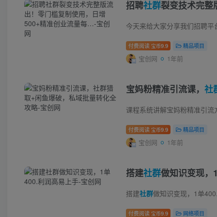
招聘
社群
裂变技术完整
付费阅读
9.9
精品项目
宝币
宝创网
1年前
宝妈粉精准引流课，
社
课程系统讲解宝妈粉精准引流
付费阅读
9.9
精品项目
宝币
宝创网
1年前
搭建
社群
做知识变现，1
搭建
社群
做知识变现，1单400.利润高易上手 
付费阅读
9.9
网络项目
宝币