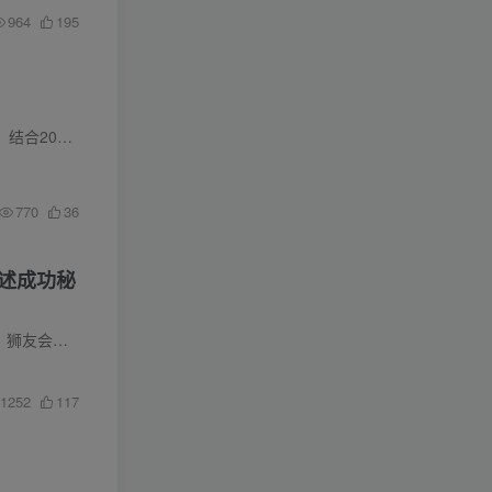
964
195
合，解决成交率低...
770
36
讲述成功秘
最强卖家创...
1252
117