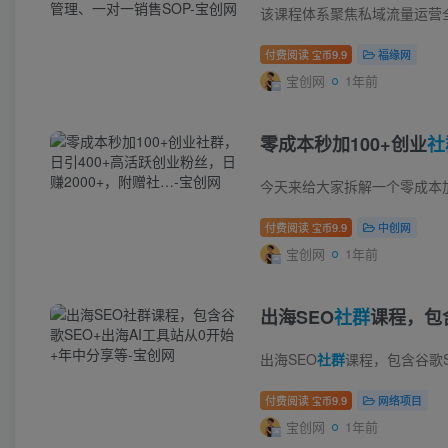
该课程体系聚焦私域流量运营
付费阅读
9.9
福缘网
宝币
宝创网
1年前
零成本秒加100+创业
社
付费阅读
9.9
中创网
宝币
宝创网
1年前
出海SEO
社群
课程，包
出海SEO
社群
课程，包含谷歌SEO+出海AI工
付费阅读
9.9
网络项目
宝币
宝创网
1年前