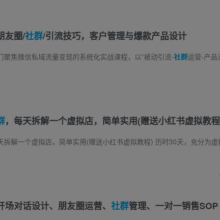
友圈/
社群
/引流技巧，客户管理与爆款产品设计
门聚焦微信私域流量变现的系统化实战课程，以”被动引流-
社群
运营-产品设计-裂变扩量”为核心链路，覆盖从个人IP打造
群
，每天拆解一个虚拟店，简单实用(赠送小红书虚拟教程
一个虚拟店，简单实用(赠送小红书虚拟教程) 历时30天，充分为虚拟项目赋能。简单实用，对标优质。文档交付 课程内容： 小红书教资市场与优秀同行店
开场对话设计、朋友圈运营、
社群
管理、一对一销售SOP