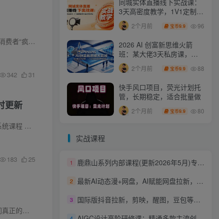
同城实体直播线下实战课：
3天高密度教学，1V1定制货
盘话术快速实现同城爆店
96
2个月前
9.9
宝币
单有效实现引...
2026 AI 创富新思维火箭
班：某大佬3天私房课，一
人公司实体获客商机洞察
88
2个月前
9.9
宝币
342
31
快手风口项目，荧光计划托
管，长期稳定，适合批量做
时更新
80
2个月前
9.9
宝币
其他平台运...
实战课程
183
25
鹿鼎山系列内部课程(更新2026年5月)专注缠论教学，行情分析、学习答疑、机会提示、实操讲解
1
最新AI动态漫+网盘，AI赋能网盘拉新，几秒一条拉爆收益
2
国际版抖音拉新，剪映，醒图，豆包等多玩法教程，长期可做的项目，轻松日入四位数，深度揭秘玩法，干就完了
3
清晰的变...
AIGC设计高阶研修课：精通多款主流创作工具，从出图建模到模型训练全面进阶
4