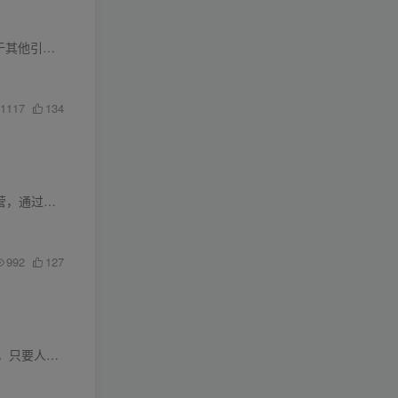
今天来给大家分享我们招聘平台引流创业粉每天400+的方法，也是外面卖6980的教程。 招聘平台相对于其他引流平台，是一个很少有人知道的引流洼地，每天一小时上手， 每天引400+精准有创业需求的粉...
1117
134
 1-第1课-...
992
127
要分享的是...