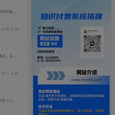
盈利区分、...
38
23
《实战为王营销系统》课程，由孵化式培训创始人、服装店运营落地导师老杨主讲。课程聚焦门店营销痛点，从留客锁客、门店营销、库存清理等方面，传授五卡思维、会员卡设计、
71
56
.对标账号查找与...