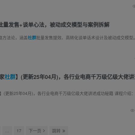
批量发售+谈单心法，被动成交模型与案例拆解
路方法论，涵盖
社群
批量发售提效、高转化谈单话术设计及被动成交模型。结合2024-2025年实战案例，解析聊天收钱心法、用户心理博弈策略与线下资源整
家
社群
】(更新25年04月)，各行业电商千万级亿级大佬
】(更新25年04月)，各行业电商千万级亿级大佬讲述成功秘籍 课程介绍： 狮友会【千万级电商卖家社群】。各行业电商千万级亿级大佬讲述成功秘籍，一场线下
…
17
下一页
跳转