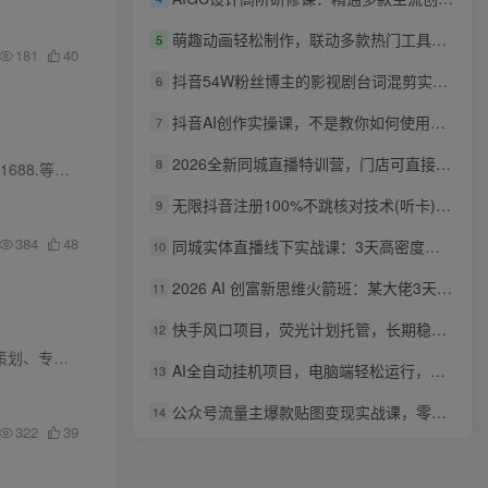
萌趣动画轻松制作，联动多款热门工具实操，手把手打造可爱胖橘猫趣味动画
5
181
40
抖音54W粉丝博主的影视剧台词混剪实战课，解锁抖音伙伴计划+精选独家收益，新手零门槛上手
6
抖音AI创作实操课，不是教你如何使用智能体而是教你如何利用智能体变现(更新5月)
7
2026全新同城直播特训营，门店可直接套用的落地方法，助力实体商家打通线上同城流量渠道
8
问的，进行...
无限抖音注册100%不跳核对技术(听卡)，有需要自测，不保证百分百
9
384
48
同城实体直播线下实战课：3天高密度教学，1V1定制货盘话术快速实现同城爆店
10
2026 AI 创富新思维火箭班：某大佬3天私房课，一人公司实体获客商机洞察
11
快手风口项目，荧光计划托管，长期稳定，适合批量做
12
该课程系统讲解私域流量个人IP全案打造，从个人特长挖掘、用户分层到成交转化全流程，覆盖朋友圈策划、专栏课程设计、
社群
运营及引流变现等核心模块，提供从0到1打造高
AI全自动挂机项目，电脑端轻松运行，稳定日入500+，零门槛上手
13
公众号流量主爆款贴图变现实战课，零基础AI一键出图，轻松日入100+稳定收益
14
322
39