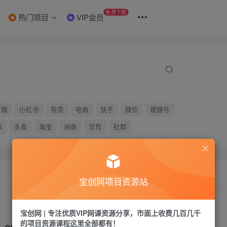
免费下载
热门项目
VIP会员
剪辑
小红书
带货
电商
快手
微信
视频号
体
头条
淘宝
闲鱼
写作
社群
宝创网项目资源站
宝创网 | 专注优质VIP网课资源分享，市面上收费几百几千
的项目资源课程这里全部都有！