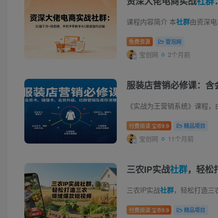
资深大佬电商实战
社群
课程内容简介 本
社群
由资深电商实战大
免费资源
冒泡网
宝创网
2个月前
服装店营销必修课：含
付费阅读
9.9
精品项目
宝币
宝创网
11个月前
三农IP实战
社群
，轻松
三农IP实战
社群
，轻松打造三农领域爆款短视频 课程
付费阅读
9.9
精品项目
宝币