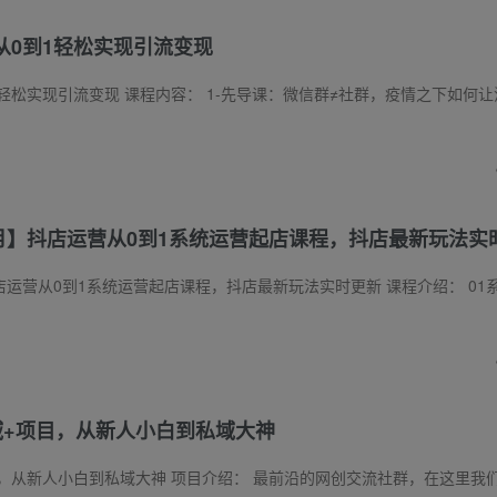
从0到1轻松实现引流变现
容： 1-先导课：微信群≠社群，疫情之下如何让消费者“疯狂”买单? 2-领取赠送资料点这里!!.html 3-1【引流获客】：8种方法，简
年6月】抖店运营从0到1系统运营起店课程，抖店最新玩法实
统运营起店课程，抖店最新玩法实时更新 课程介绍： 01系统课程 抖店运营从0到1系统运营起店课程 02 玩法更新 抖店运营起店最新玩法实时更新 
域+项目，从新人小白到私域大神
域大神 项目介绍： 最前沿的网创交流社群，在这里我们真正的让很多朋友跑通了流量闭环引流精准用户，以绝对的实力区别于其他割韭菜的圈子 