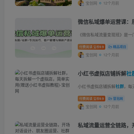
宝创网
12个月前
微信私域爆单运营课：朋
《微信私域流量变现班》是一
付费阅读
9.9
精品项目
宝币
宝创网
12个月前
小红书虚拟店铺拆解
社
小红书虚拟店铺拆解
社群
，每天拆解
付费阅读
9.9
冒泡网
宝币
宝创网
12个月前
私域流量运营全链路，