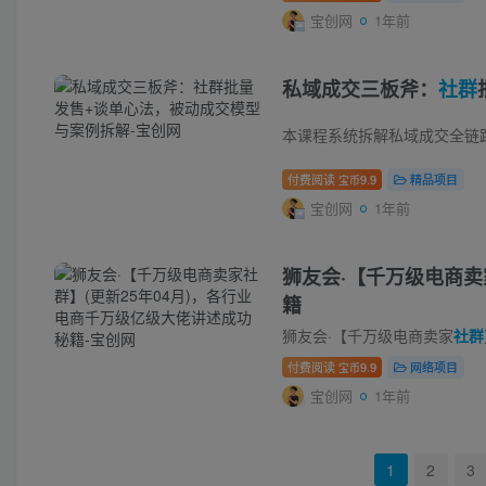
宝创网
1年前
私域成交三板斧：
社群
本课程系统拆解私域成交全链
付费阅读
9.9
精品项目
宝币
宝创网
1年前
狮友会·【千万级电商卖
籍
狮友会·【千万级电商卖家
社群
付费阅读
9.9
网络项目
宝币
宝创网
1年前
1
2
3