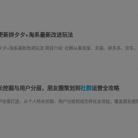
更新拼夕夕+淘系最新改进玩法
玩法 项目介绍: 社群从事淘宝、天猫、拼多多、京东、1688.等电商品台玩法研究， 这个社群主要分为淘宝和拼多多，不定期的根据会员提出的
特长挖掘与用户分层，朋友圈策划到
社群
运营全攻略